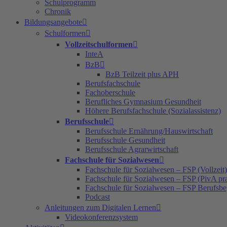
Schulprogramm
Chronik
Bildungsangebote
Schulformen
Vollzeitschulformen
InteA
BzB
BzB Teilzeit plus APH
Berufsfachschule
Fachoberschule
Berufliches Gymnasium Gesundheit
Höhere Berufsfachschule (Sozialassistenz)
Berufsschule
Berufsschule Ernährung/Hauswirtschaft
Berufsschule Gesundheit
Berufsschule Agrarwirtschaft
Fachschule für Sozialwesen
Fachschule für Sozialwesen – FSP (Vollzeit)
Fachschule für Sozialwesen – FSP (PivA pra
Fachschule für Sozialwesen – FSP Berufsbe
Podcast
Anleitungen zum Digitalen Lernen
Videokonferenzsystem