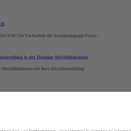
026
rt 9.00 Uhr Fachschule für Sozialpädagogik Foyer /
hlussprüfung in der Domäne Mechtildshausen
e Mechtildshausen bei ihrer Abschlussprüfung