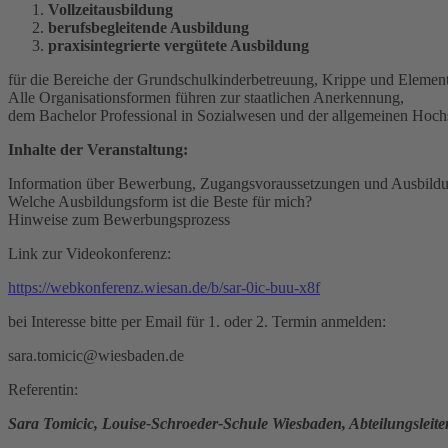
Vollzeitausbildung
berufsbegleitende Ausbildung
praxisintegrierte vergütete Ausbildung
für die Bereiche der Grundschulkinderbetreuung, Krippe und Element
Alle Organisationsformen führen zur staatlichen Anerkennung,
dem Bachelor Professional in Sozialwesen und der allgemeinen Hoc
Inhalte der Veranstaltung:
Information über Bewerbung, Zugangsvoraussetzungen und Ausbildun
Welche Ausbildungsform ist die Beste für mich?
Hinweise zum Bewerbungsprozess
Link zur Videokonferenz:
https://webkonferenz.wiesan.de/b/sar-0ic-buu-x8f
bei Interesse bitte per Email für 1. oder 2. Termin anmelden:
sara.tomicic@wiesbaden.de
Referentin:
Sara Tomicic, Louise-Schroeder-Schule Wiesbaden, Abteilungsleiteri