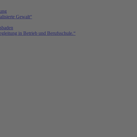
tung
isierte Gewalt“
sbaden
gleitung in Betrieb und Berufsschule.“