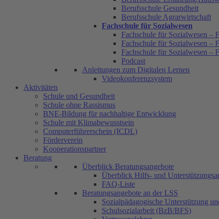
Berufsschule Gesundheit
Berufsschule Agrarwirtschaft
Fachschule für Sozialwesen
Fachschule für Sozialwesen – F
Fachschule für Sozialwesen – F
Fachschule für Sozialwesen – 
Podcast
Anleitungen zum Digitalen Lernen
Videokonferenzsystem
Aktivitäten
Schule und Gesundheit
Schule ohne Rassismus
BNE-Bildung für nachhaltige Entwicklung
Schule mit Klimabewusstsein
Computerführerschein (ICDL)
Förderverein
Kooperationspartner
Beratung
Überblick Beratungsangebote
Überblick Hilfs- und Unterstützungs
FAQ-Liste
Beratungsangebote an der LSS
Sozialpädagogische Unterstützung u
Schulsozialarbeit (BzB/BFS)