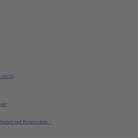
 (UBUS)
alt“
Betrieb und Berufsschule.“