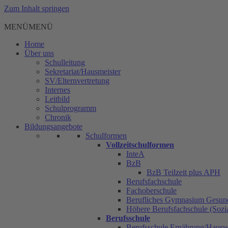
Zum Inhalt springen
MENÜ
MENÜ
Home
Über uns
Schulleitung
Sekretariat/Hausmeister
SV/Elternvertretung
Internes
Leitbild
Schulprogramm
Chronik
Bildungsangebote
Schulformen
Vollzeitschulformen
InteA
BzB
BzB Teilzeit plus APH
Berufsfachschule
Fachoberschule
Berufliches Gymnasium Gesun
Höhere Berufsfachschule (Sozia
Berufsschule
Berufsschule Ernährung/Hauswi