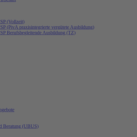
SP (Vollzeit)
SP (PivA praxisintegrierte vergütete Ausbildung)
FSP Berufsbegleitende Ausbildung (TZ)
angebote
nd Beratung (UBUS)