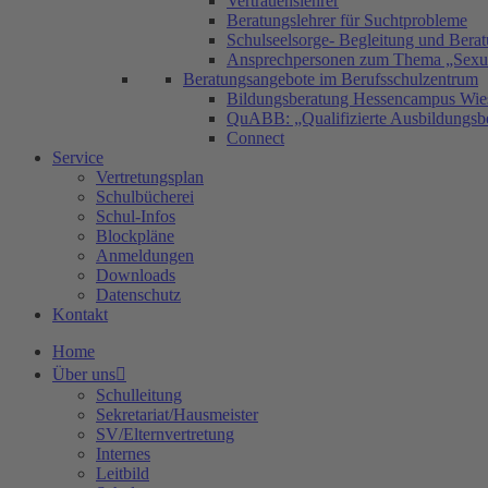
Vertrauenslehrer
Beratungslehrer für Suchtprobleme
Schulseelsorge- Begleitung und Bera
Ansprechpersonen zum Thema „Sexual
Beratungsangebote im Berufsschulzentrum
Bildungsberatung Hessencampus Wie
QuABB: „Qualifizierte Ausbildungsbe
Connect
Service
Vertretungsplan
Schulbücherei
Schul-Infos
Blockpläne
Anmeldungen
Downloads
Datenschutz
Kontakt
Home
Über uns
Schulleitung
Sekretariat/Hausmeister
SV/Elternvertretung
Internes
Leitbild