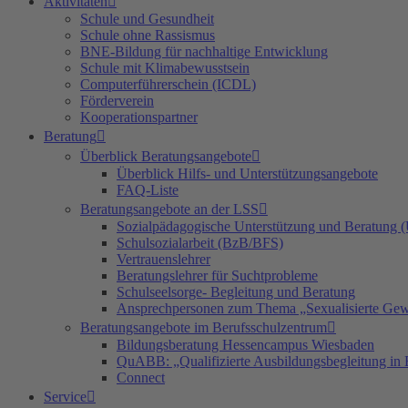
Aktivitäten
Schule und Gesundheit
Schule ohne Rassismus
BNE-Bildung für nachhaltige Entwicklung
Schule mit Klimabewusstsein
Computerführerschein (ICDL)
Förderverein
Kooperationspartner
Beratung
Überblick Beratungsangebote
Überblick Hilfs- und Unterstützungsangebote
FAQ-Liste
Beratungsangebote an der LSS
Sozialpädagogische Unterstützung und Beratung
Schulsozialarbeit (BzB/BFS)
Vertrauenslehrer
Beratungslehrer für Suchtprobleme
Schulseelsorge- Begleitung und Beratung
Ansprechpersonen zum Thema „Sexualisierte Gew
Beratungsangebote im Berufsschulzentrum
Bildungsberatung Hessencampus Wiesbaden
QuABB: „Qualifizierte Ausbildungsbegleitung in 
Connect
Service