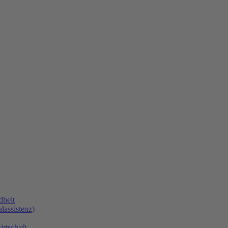
dheit
lassistenz)
rtschaft