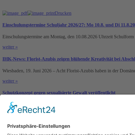
Drucken
Einschulungstermine Schuljahr 2026/27: Mo 10.8. und Di 11.8.2
Einschulungstermine am Montag, den 10.08.2026 Uhrzeit Schulform O
weiter »
IHK-News: Florist-Azubis zeigen blühende Kreativität bei Absc
Wiesbaden, 19. Juni 2026 – Acht Florist-Azubis haben in der Domän
weiter »
Schutzkonzept gegen sexualisierte Gewalt veröffentlicht
weiter »
Louise-Schroeder-Schule
Brunhildenstraße 55, 65189 Wiesbaden
0611/315270