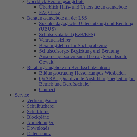
Überblick Beratungsangebote
Überblick Hilfs- und Unterstützungsangebote
FAQ-Liste
Beratungsangebote an der LSS
Sozialpädagogische Unterstützung und Beratung
(UBUS)
Schulsozialarbeit (BzB/BFS)
Vertrauenslehrer
Beratungslehrer für Suchtprobleme
Schulseelsorge- Begleitung und Beratung
Ansprechpersonen zum Thema „Sexualisierte
Gewalt“
Beratungsangebote im Berufsschulzentrum
Bildungsberatung Hessencampus Wiesbaden
QuABB: „Qualifizierte Ausbildungsbegleitung in
Betrieb und Berufsschule.“
Connect
Service
Vertretungsplan
Schulbücherei
Schul-Infos
Blockpläne
Anmeldungen
Downloads
Datenschutz