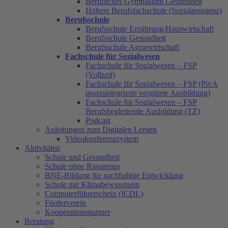
Berufliches Gymnasium Gesundheit
Höhere Berufsfachschule (Sozialassistenz)
Berufsschule
Berufsschule Ernährung/Hauswirtschaft
Berufsschule Gesundheit
Berufsschule Agrarwirtschaft
Fachschule für Sozialwesen
Fachschule für Sozialwesen – FSP
(Vollzeit)
Fachschule für Sozialwesen – FSP (PivA
praxisintegrierte vergütete Ausbildung)
Fachschule für Sozialwesen – FSP
Berufsbegleitende Ausbildung (TZ)
Podcast
Anleitungen zum Digitalen Lernen
Videokonferenzsystem
Aktivitäten
Schule und Gesundheit
Schule ohne Rassismus
BNE-Bildung für nachhaltige Entwicklung
Schule mit Klimabewusstsein
Computerführerschein (ICDL)
Förderverein
Kooperationspartner
Beratung