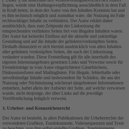
liegen, würde eine Haftungsverpflichtung ausschließlich in dem Fall
in Kraft treten, in dem der Autor von den Inhalten Kenntnis hat und
es ihm technisch möglich und zumutbar wäre, die Nutzung im Falle
rechtswidriger Inhalte zu verhindern. Der Autor erklärt daher
ausdrücklich, dass zum Zeitpunkt der Linksetzung die
entsprechenden verlinkten Seiten frei von illegalen Inhalten waren.
Der Autor hat keinerlei Einfluss auf die aktuelle und zukünftige
Gestaltung und auf die Inhalte der gelinkten/verknüpften Seiten.
Deshalb distanziert er sich hiermit ausdrücklich von allen Inhalten
aller gelinkten /verknüpften Seiten, die nach der Linksetzung
verändert wurden. Diese Feststellung gilt für alle innerhalb des
eigenen Internetangebotes gesetzten Links und Verweise sowie für
Fremdeinträge in vom Autor eingerichteten Gästebüchern,
Diskussionsforen und Mailinglisten. Für illegale, fehlerhafte oder
unvollständige Inhalte und insbesondere für Schäden, die aus der
Nutzung oder Nichtnutzung solcherart dargebotener Informationen
entstehen, haftet allein der Anbieter der Seite, auf welche verwiesen
wurde, nicht derjenige, der über Links auf die jeweilige
Veröffentlichung lediglich verweist.
3. Urheber- und Kennzeichenrecht
Der Autor ist bestrebt, in allen Publikationen die Urheberrechte der
verwendeten Grafiken, Tondokumente, Videosequenzen und Texte
zu beachten, von ihm selbst erstellte Grafiken, Tondokumente,