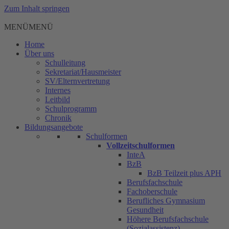
Zum Inhalt springen
MENÜ
MENÜ
Home
Über uns
Schulleitung
Sekretariat/Hausmeister
SV/Elternvertretung
Internes
Leitbild
Schulprogramm
Chronik
Bildungsangebote
Schulformen
Vollzeitschulformen
InteA
BzB
BzB Teilzeit plus APH
Berufsfachschule
Fachoberschule
Berufliches Gymnasium
Gesundheit
Höhere Berufsfachschule
(Sozialassistenz)