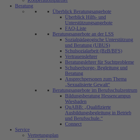
Kooperationspartner
Beratung
Überblick Beratungsangebote
Überblick Hilfs- und
Unterstützungsangebote
FAQ-Liste
Beratungsangebote an der LSS
Sozialpädagogische Unterstützung
und Beratung (UBUS)
Schulsozialarbeit (BzB/BFS)
Vertrauenslehrer
Beratungslehrer für Suchtprobleme
Schulseelsorge- Begleitung und
Beratung
Ansprechpersonen zum Thema
„Sexualisierte Gewalt“
Beratungsangebote im Berufsschulzentrum
Bildungsberatung Hessencampus
Wiesbaden
QuABB: „Qualifizierte
Ausbildungsbegleitung in Betrieb
und Berufsschule.“
Connect
Service
Vertretungsplan