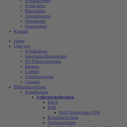
Schulbücherei
Schul-Infos
Blockpläne
Anmeldungen
Downloads
Datenschutz
Kontakt
Home
Über uns
Schulleitung
Sekretariat/Hausmeister
SV/Elternvertretung
Internes
Leitbild
Schulprogramm
Chronik
Bildungsangebote
Schulformen
Vollzeitschulformen
InteA
BzB
BzB Teilzeit plus APH
Berufsfachschule
Fachoberschule