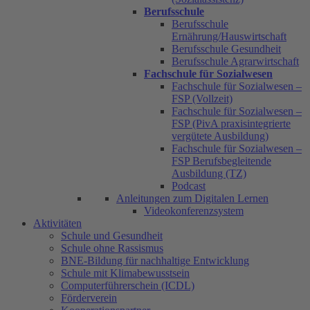
Berufsschule
Berufsschule
Ernährung/Hauswirtschaft
Berufsschule Gesundheit
Berufsschule Agrarwirtschaft
Fachschule für Sozialwesen
Fachschule für Sozialwesen –
FSP (Vollzeit)
Fachschule für Sozialwesen –
FSP (PivA praxisintegrierte
vergütete Ausbildung)
Fachschule für Sozialwesen –
FSP Berufsbegleitende
Ausbildung (TZ)
Podcast
Anleitungen zum Digitalen Lernen
Videokonferenzsystem
Aktivitäten
Schule und Gesundheit
Schule ohne Rassismus
BNE-Bildung für nachhaltige Entwicklung
Schule mit Klimabewusstsein
Computerführerschein (ICDL)
Förderverein