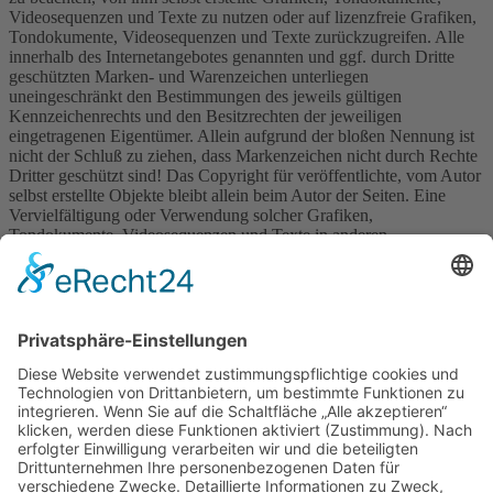
Videosequenzen und Texte zu nutzen oder auf lizenzfreie Grafiken,
Tondokumente, Videosequenzen und Texte zurückzugreifen. Alle
innerhalb des Internetangebotes genannten und ggf. durch Dritte
geschützten Marken- und Warenzeichen unterliegen
uneingeschränkt den Bestimmungen des jeweils gültigen
Kennzeichenrechts und den Besitzrechten der jeweiligen
eingetragenen Eigentümer. Allein aufgrund der bloßen Nennung ist
nicht der Schluß zu ziehen, dass Markenzeichen nicht durch Rechte
Dritter geschützt sind! Das Copyright für veröffentlichte, vom Autor
selbst erstellte Objekte bleibt allein beim Autor der Seiten. Eine
Vervielfältigung oder Verwendung solcher Grafiken,
Tondokumente, Videosequenzen und Texte in anderen
elektronischen oder gedruckten Publikationen ist ohne ausdrückliche
Zustimmung des Autors nichtgestattet.
4. Rechtswirksamkeit dieses Haftungsausschlusses
Dieser Haftungsausschluss ist als Teil des Internetangebotes zu
betrachten, von dem aus auf diese Seite verwiesen wurde. Sofern
Teile oder einzelne Formulierungen dieses Textes der geltenden
Rechtslage nicht, nicht mehr oder nicht vollständig entsprechen
sollten, bleiben die übrigen Teile des Dokumentes in ihrem Inhalt
und ihrer Gültigkeit davon unberührt.
Drucken