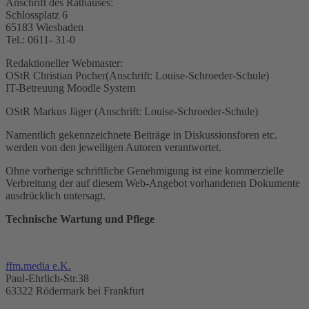
Anschrift des Rathauses:
Schlossplatz 6
65183 Wiesbaden
Tel.: 0611- 31-0
Redaktioneller Webmaster:
OStR Christian Pocher(Anschrift: Louise-Schroeder-Schule)
IT-Betreuung Moodle System
OStR Markus Jäger (Anschrift: Louise-Schroeder-Schule)
Namentlich gekennzeichnete Beiträge in Diskussionsforen etc.
werden von den jeweiligen Autoren verantwortet.
Ohne vorherige schriftliche Genehmigung ist eine kommerzielle
Verbreitung der auf diesem Web-Angebot vorhandenen Dokumente
ausdrücklich untersagt.
Technische Wartung und Pflege
ffm.media e.K.
Paul-Ehrlich-Str.38
63322 Rödermark bei Frankfurt