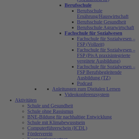
Berufsschule
Berufsschule
Ernährung/Hauswirtschaft
Berufsschule Gesundheit
Berufsschule Agrarwirtschaft
Fachschule für Sozialwesen
Fachschule für Sozialwesen –
FSP (Vollzeit)
Fachschule für Sozialwesen –
FSP (PivA praxisintegrierte
vergütete Ausbildung)
Fachschule für Sozialwesen –
FSP Berufsbegleitende
Ausbildung (TZ)
Podcast
Anleitungen zum Digitalen Lernen
Videokonferenzsystem
Aktivitäten
Schule und Gesundheit
Schule ohne Rassismus
BNE-Bildung für nachhaltige Entwicklung
Schule mit Klimabewusstsein
Computerführerschein (ICDL)
Förderverein