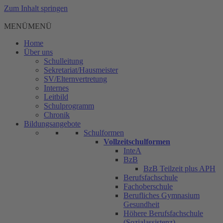
Zum Inhalt springen
MENÜ
MENÜ
Home
Über uns
Schulleitung
Sekretariat/Hausmeister
SV/Elternvertretung
Internes
Leitbild
Schulprogramm
Chronik
Bildungsangebote
Schulformen
Vollzeitschulformen
InteA
BzB
BzB Teilzeit plus APH
Berufsfachschule
Fachoberschule
Berufliches Gymnasium
Gesundheit
Höhere Berufsfachschule
(Sozialassistenz)