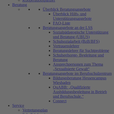
Kooperationspartner
Beratung
Überblick Beratungsangebote
Überblick Hilfs- und
Unterstützungsangebote
FAQ-Liste
Beratungsangebote an der LSS
Sozialpädagogische Unterstützung
und Beratung (UBUS)
Schulsozialarbeit (BzB/BFS)
Vertrauenslehrer
Beratungslehrer für Suchtprobleme
Schulseelsorge- Begleitung und
Beratung
Ansprechpersonen zum Thema
„Sexualisierte Gewalt“
Beratungsangebote im Berufsschulzentrum
Bildungsberatung Hessencampus
Wiesbaden
QuABB: „Qualifizierte
Ausbildungsbegleitung in Betrieb
und Berufsschule.“
Connect
Service
Vertretungsplan