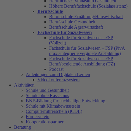
Berufliches Gymnasium Gesundheit
Höhere Berufsfachschule (Sozialassistenz)
Berufsschule
Berufsschule Ernährung/Hauswirtschaft
Berufsschule Gesundheit
Berufsschule Agrarwirtschaft
Fachschule für Sozialwesen
Fachschule für Sozialwesen – FSP
(Vollzeit)
Fachschule für Sozialwesen – FSP (PivA
praxisintegrierte vergütete Ausbildung)
Fachschule für Sozialwesen – FSP
Berufsbegleitende Ausbildung (TZ)
Podcast
Anleitungen zum Digitalen Lernen
Videokonferenzsystem
Aktivitäten
Schule und Gesundheit
Schule ohne Rassismus
BNE-Bildung für nachhaltige Entwicklung
Schule mit Klimabewusstsein
Computerführerschein (ICDL)
Förderverein
Kooperationspartner
Beratung