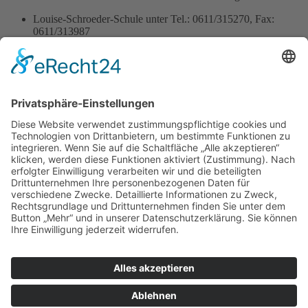
Louise-Schroeder-Schule unter Tel.: 0611/315270, Fax:
0611/313987
die Agentur für Arbeit Wiesbaden unter Tel.: 0611/9494-0
Amt für Soziale Arbeit, Wiesbaden
Downloads
Anmeldeformular FSP Vollzeit
Merkblatt für die Ausbildung
Beglaubigungen benötigter Dokumente: Z.B. bei den
Wiesbadener Ortsgerichten
Bitte schicken Sie Bewerbungen ausschliesslich mit der Post
an die Schule und nicht per Mail!
Drucken
Louise-Schroeder-Schule
Brunhildenstraße 55, 65189 Wiesbaden
0611/315270
0611/313987
poststelle@louise-schroeder-
schule.wiesbaden.schulverwaltung.hessen.de