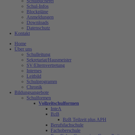
Schulbücherei
Schul-Infos
Blockpläne
Anmeldungen
Downloads
Datenschutz
Kontakt
Home
Über uns
Schulleitung
Sekretariat/Hausmeister
SV/Elternvertretung
Internes
Leitbild
Schulprogramm
Chronik
Bildungsangebote
Schulformen
Vollzeitschulformen
InteA
BzB
BzB Teilzeit plus APH
Berufsfachschule
Fachoberschule