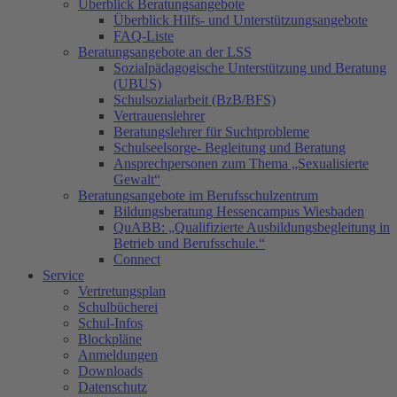
Überblick Beratungsangebote
Überblick Hilfs- und Unterstützungsangebote
FAQ-Liste
Beratungsangebote an der LSS
Sozialpädagogische Unterstützung und Beratung
(UBUS)
Schulsozialarbeit (BzB/BFS)
Vertrauenslehrer
Beratungslehrer für Suchtprobleme
Schulseelsorge- Begleitung und Beratung
Ansprechpersonen zum Thema „Sexualisierte
Gewalt“
Beratungsangebote im Berufsschulzentrum
Bildungsberatung Hessencampus Wiesbaden
QuABB: „Qualifizierte Ausbildungsbegleitung in
Betrieb und Berufsschule.“
Connect
Service
Vertretungsplan
Schulbücherei
Schul-Infos
Blockpläne
Anmeldungen
Downloads
Datenschutz