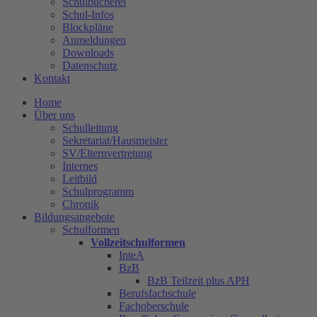
Schulbücherei
Schul-Infos
Blockpläne
Anmeldungen
Downloads
Datenschutz
Kontakt
Home
Über uns
Schulleitung
Sekretariat/Hausmeister
SV/Elternvertretung
Internes
Leitbild
Schulprogramm
Chronik
Bildungsangebote
Schulformen
Vollzeitschulformen
InteA
BzB
BzB Teilzeit plus APH
Berufsfachschule
Fachoberschule