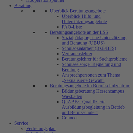
Kooperationspartner
Beratung
Überblick Beratungsangebote
Überblick Hilfs- und
Unterstützungsangebote
FAQ-Liste
Beratungsangebote an der LSS
Sozialpädagogische Unterstützung
und Beratung (UBUS)
Schulsozialarbeit (BzB/BFS)
Vertrauenslehrer
Beratungslehrer für Suchtprobleme
Schulseelsorge- Begleitung und
Beratung
Ansprechpersonen zum Thema
„Sexualisierte Gewalt“
Beratungsangebote im Berufsschulzentrum
Bildungsberatung Hessencampus
Wiesbaden
QuABB: „Qualifizierte
Ausbildungsbegleitung in Betrieb
und Berufsschule.“
Connect
Service
Vertretungsplan