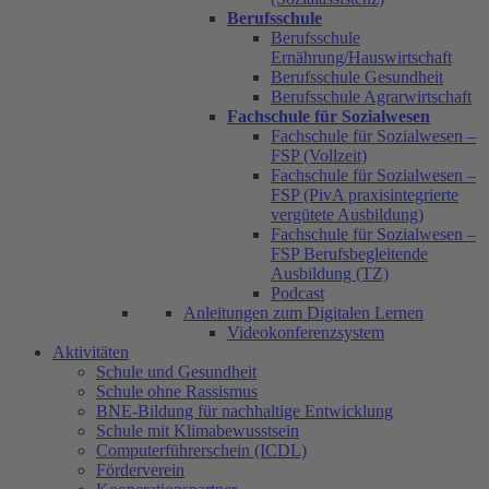
Berufsschule
Berufsschule
Ernährung/Hauswirtschaft
Berufsschule Gesundheit
Berufsschule Agrarwirtschaft
Fachschule für Sozialwesen
Fachschule für Sozialwesen –
FSP (Vollzeit)
Fachschule für Sozialwesen –
FSP (PivA praxisintegrierte
vergütete Ausbildung)
Fachschule für Sozialwesen –
FSP Berufsbegleitende
Ausbildung (TZ)
Podcast
Anleitungen zum Digitalen Lernen
Videokonferenzsystem
Aktivitäten
Schule und Gesundheit
Schule ohne Rassismus
BNE-Bildung für nachhaltige Entwicklung
Schule mit Klimabewusstsein
Computerführerschein (ICDL)
Förderverein