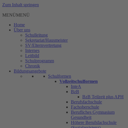
Zum Inhalt springen
MENÜ
MENÜ
Home
Über uns
Schulleitung
Sekretariat/Hausmeister
SV/Elternvertretung
Internes
Leitbild
Schulprogramm
Chronik
Bildungsangebote
Schulformen
Vollzeitschulformen
InteA
BzB
BzB Teilzeit plus APH
Berufsfachschule
Fachoberschule
Berufliches Gymnasium
Gesundheit
Höhere Berufsfachschule
(Sozialassistenz)