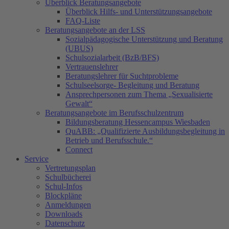
Überblick Beratungsangebote
Überblick Hilfs- und Unterstützungsangebote
FAQ-Liste
Beratungsangebote an der LSS
Sozialpädagogische Unterstützung und Beratung
(UBUS)
Schulsozialarbeit (BzB/BFS)
Vertrauenslehrer
Beratungslehrer für Suchtprobleme
Schulseelsorge- Begleitung und Beratung
Ansprechpersonen zum Thema „Sexualisierte
Gewalt“
Beratungsangebote im Berufsschulzentrum
Bildungsberatung Hessencampus Wiesbaden
QuABB: „Qualifizierte Ausbildungsbegleitung in
Betrieb und Berufsschule.“
Connect
Service
Vertretungsplan
Schulbücherei
Schul-Infos
Blockpläne
Anmeldungen
Downloads
Datenschutz