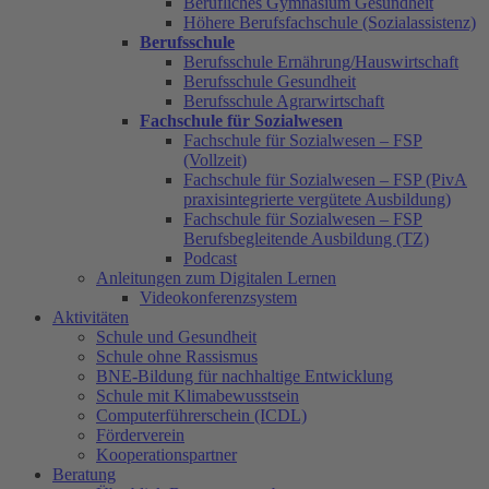
Berufliches Gymnasium Gesundheit
Höhere Berufsfachschule (Sozialassistenz)
Berufsschule
Berufsschule Ernährung/Hauswirtschaft
Berufsschule Gesundheit
Berufsschule Agrarwirtschaft
Fachschule für Sozialwesen
Fachschule für Sozialwesen – FSP
(Vollzeit)
Fachschule für Sozialwesen – FSP (PivA
praxisintegrierte vergütete Ausbildung)
Fachschule für Sozialwesen – FSP
Berufsbegleitende Ausbildung (TZ)
Podcast
Anleitungen zum Digitalen Lernen
Videokonferenzsystem
Aktivitäten
Schule und Gesundheit
Schule ohne Rassismus
BNE-Bildung für nachhaltige Entwicklung
Schule mit Klimabewusstsein
Computerführerschein (ICDL)
Förderverein
Kooperationspartner
Beratung