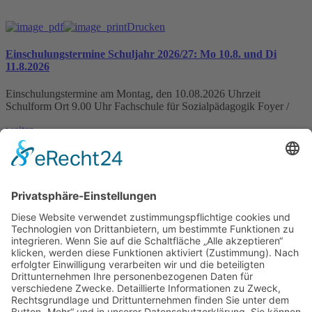
Drucken
Einschulungstermine Schuljahr 2026/27: Mo 10.8. und Di
11.8.2026
Einschulungstermine am Montag, den 10.08.2026 Uhrzeit
Schulform Ort 9.00 Uhr Fachschule für Sozialpädagogik Foyer /
weiter »
IHK-News: Florist-Azubis zeigen blühende Kreativität bei
Abschlussprüfung in der Domäne Mechtildshausen
Wiesbaden, 19. Juni 2026 – Acht Florist-Azubis haben in der
Domäne Mechtildshausen bei ihrer Abschlussprüfung
weiter »
Schutzkonzept gegen sexualisierte Gewalt veröffentlicht
weiter »