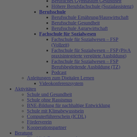
Berufliches Gymnasium Gesundheit
Höhere Berufsfachschule (Sozialassistenz)
Berufsschule
Berufsschule Ernährung/Hauswirtschaft
Berufsschule Gesundheit
Berufsschule Agrarwirtschaft
Fachschule für Sozialwesen
Fachschule für Sozialwesen – FSP
(Vollzeit)
Fachschule für Sozialwesen – FSP (PivA
praxisintegrierte vergütete Ausbildung)
Fachschule für Sozialwesen – FSP
Berufsbegleitende Ausbildung (TZ)
Podcast
Anleitungen zum Digitalen Lernen
Videokonferenzsystem
Aktivitäten
Schule und Gesundheit
Schule ohne Rassismus
BNE-Bildung für nachhaltige Entwicklung
Schule mit Klimabewusstsein
Computerführerschein (ICDL)
Förderverein
Kooperationspartner
Beratung