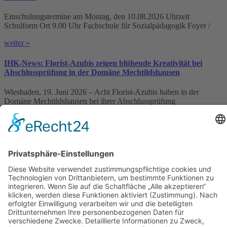
Einschulungstermine am Montag, den 10.08.2026 Uhrzeit
Schulform Ort 9.00 Uhr Fachschule für Sozialpädagogik Foyer /
weiter »
IHK-News: Florist-Azubis zeigen blühende Kreativität bei
Abschlussprüfung in der Domäne Mechtildshausen
Wiesbaden, 19. Juni 2026 – Acht Florist-Azubis haben in der
Domäne Mechtildshausen bei ihrer Abschlussprüfung
weiter »
Schutzkonzept gegen sexualisierte Gewalt veröffentlicht
weiter »
Louise-Schroeder-Schule
Brunhildenstraße 55, 65189 Wiesbaden
0611/315270
0611/313987
poststelle@louise-schroeder-