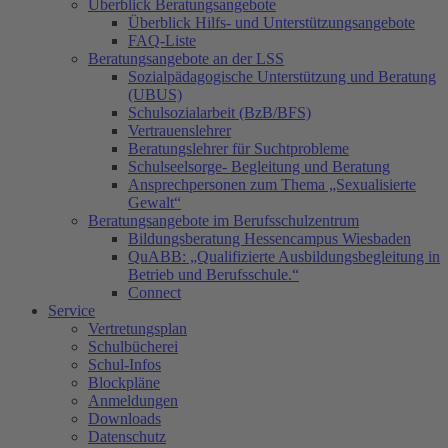
Überblick Beratungsangebote
Überblick Hilfs- und Unterstützungsangebote
FAQ-Liste
Beratungsangebote an der LSS
Sozialpädagogische Unterstützung und Beratung
(UBUS)
Schulsozialarbeit (BzB/BFS)
Vertrauenslehrer
Beratungslehrer für Suchtprobleme
Schulseelsorge- Begleitung und Beratung
Ansprechpersonen zum Thema „Sexualisierte
Gewalt“
Beratungsangebote im Berufsschulzentrum
Bildungsberatung Hessencampus Wiesbaden
QuABB: „Qualifizierte Ausbildungsbegleitung in
Betrieb und Berufsschule.“
Connect
Service
Vertretungsplan
Schulbücherei
Schul-Infos
Blockpläne
Anmeldungen
Downloads
Datenschutz