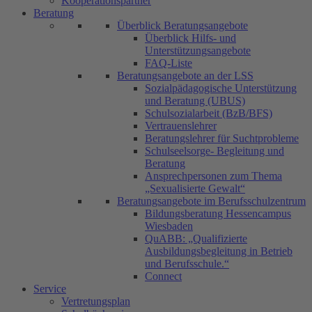
Kooperationspartner
Beratung
Überblick Beratungsangebote
Überblick Hilfs- und
Unterstützungsangebote
FAQ-Liste
Beratungsangebote an der LSS
Sozialpädagogische Unterstützung
und Beratung (UBUS)
Schulsozialarbeit (BzB/BFS)
Vertrauenslehrer
Beratungslehrer für Suchtprobleme
Schulseelsorge- Begleitung und
Beratung
Ansprechpersonen zum Thema
„Sexualisierte Gewalt“
Beratungsangebote im Berufsschulzentrum
Bildungsberatung Hessencampus
Wiesbaden
QuABB: „Qualifizierte
Ausbildungsbegleitung in Betrieb
und Berufsschule.“
Connect
Service
Vertretungsplan