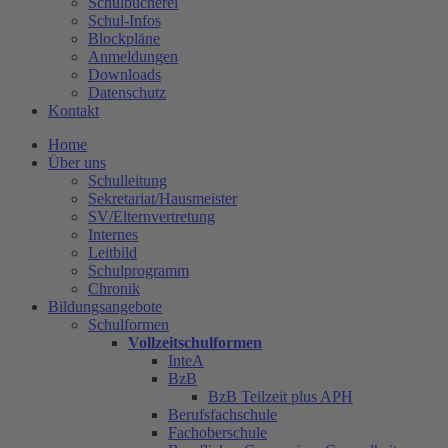
Schulbücherei
Schul-Infos
Blockpläne
Anmeldungen
Downloads
Datenschutz
Kontakt
Home
Über uns
Schulleitung
Sekretariat/Hausmeister
SV/Elternvertretung
Internes
Leitbild
Schulprogramm
Chronik
Bildungsangebote
Schulformen
Vollzeitschulformen
InteA
BzB
BzB Teilzeit plus APH
Berufsfachschule
Fachoberschule