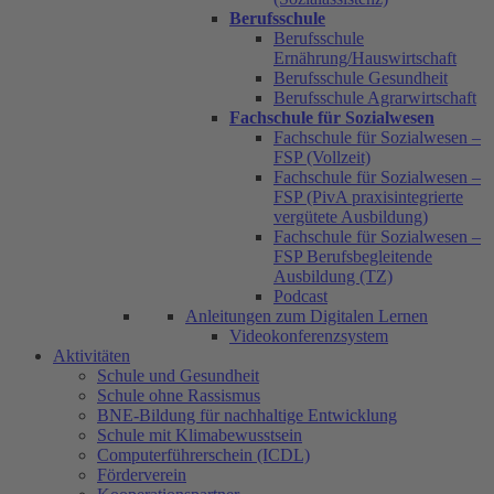
Berufsschule
Berufsschule
Ernährung/Hauswirtschaft
Berufsschule Gesundheit
Berufsschule Agrarwirtschaft
Fachschule für Sozialwesen
Fachschule für Sozialwesen –
FSP (Vollzeit)
Fachschule für Sozialwesen –
FSP (PivA praxisintegrierte
vergütete Ausbildung)
Fachschule für Sozialwesen –
FSP Berufsbegleitende
Ausbildung (TZ)
Podcast
Anleitungen zum Digitalen Lernen
Videokonferenzsystem
Aktivitäten
Schule und Gesundheit
Schule ohne Rassismus
BNE-Bildung für nachhaltige Entwicklung
Schule mit Klimabewusstsein
Computerführerschein (ICDL)
Förderverein