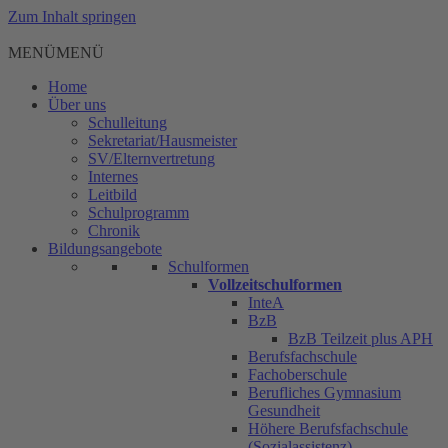
Zum Inhalt springen
MENÜ
MENÜ
Home
Über uns
Schulleitung
Sekretariat/Hausmeister
SV/Elternvertretung
Internes
Leitbild
Schulprogramm
Chronik
Bildungsangebote
Schulformen
Vollzeitschulformen
InteA
BzB
BzB Teilzeit plus APH
Berufsfachschule
Fachoberschule
Berufliches Gymnasium
Gesundheit
Höhere Berufsfachschule
(Sozialassistenz)