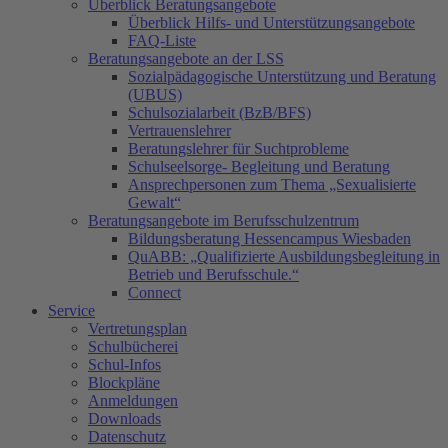
Überblick Beratungsangebote
Überblick Hilfs- und Unterstützungsangebote
FAQ-Liste
Beratungsangebote an der LSS
Sozialpädagogische Unterstützung und Beratung
(UBUS)
Schulsozialarbeit (BzB/BFS)
Vertrauenslehrer
Beratungslehrer für Suchtprobleme
Schulseelsorge- Begleitung und Beratung
Ansprechpersonen zum Thema „Sexualisierte
Gewalt“
Beratungsangebote im Berufsschulzentrum
Bildungsberatung Hessencampus Wiesbaden
QuABB: „Qualifizierte Ausbildungsbegleitung in
Betrieb und Berufsschule.“
Connect
Service
Vertretungsplan
Schulbücherei
Schul-Infos
Blockpläne
Anmeldungen
Downloads
Datenschutz