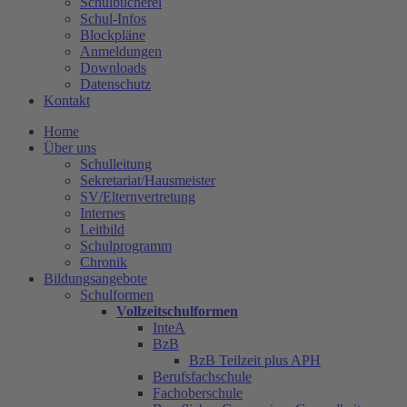
Schulbücherei
Schul-Infos
Blockpläne
Anmeldungen
Downloads
Datenschutz
Kontakt
Home
Über uns
Schulleitung
Sekretariat/Hausmeister
SV/Elternvertretung
Internes
Leitbild
Schulprogramm
Chronik
Bildungsangebote
Schulformen
Vollzeitschulformen
InteA
BzB
BzB Teilzeit plus APH
Berufsfachschule
Fachoberschule