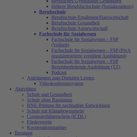
Berufliches Gymnasium Gesundheit
Höhere Berufsfachschule (Sozialassistenz)
Berufsschule
Berufsschule Ernährung/Hauswirtschaft
Berufsschule Gesundheit
Berufsschule Agrarwirtschaft
Fachschule für Sozialwesen
Fachschule für Sozialwesen – FSP
(Vollzeit)
Fachschule für Sozialwesen – FSP (PivA
praxisintegrierte vergütete Ausbildung)
Fachschule für Sozialwesen – FSP
Berufsbegleitende Ausbildung (TZ)
Podcast
Anleitungen zum Digitalen Lernen
Videokonferenzsystem
Aktivitäten
Schule und Gesundheit
Schule ohne Rassismus
BNE-Bildung für nachhaltige Entwicklung
Schule mit Klimabewusstsein
Computerführerschein (ICDL)
Förderverein
Kooperationspartner
Beratung