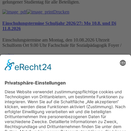
gelungener Studientag für alle Beteiligten.
Drucken
Einschulungstermine Schuljahr 2026/27: Mo 10.8. und Di
11.8.2026
Einschulungstermine am Montag, den 10.08.2026 Uhrzeit
Schulform Ort 9.00 Uhr Fachschule für Sozialpädagogik Foyer /
weiter »
IHK-News: Florist-Azubis zeigen blühende Kreativität bei
Abschlussprüfung in der Domäne Mechtildshausen
Wiesbaden, 19. Juni 2026 – Acht Florist-Azubis haben in der
Domäne Mechtildshausen bei ihrer Abschlussprüfung
weiter »
Schutzkonzept gegen sexualisierte Gewalt veröffentlicht
weiter »