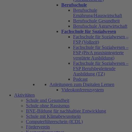
Berufsschule
Berufsschule
Ernährung/Hauswirtschaft
Berufsschule Gesundheit
Berufsschule Agrarwirtschaft
Fachschule für Sozialwesen
Fachschule für Sozialwesen –
FSP (Vollzeit)
Fachschule für Sozialwesen –
FSP (PivA praxisintegrierte
vergütete Ausbildung)
Fachschule für Sozialwesen –
FSP Berufsbegleitende
Ausbildung (TZ)
Podcast
Anleitungen zum Digitalen Lernen
Videokonferenzsystem
Aktivitäten
Schule und Gesundheit
Schule ohne Rassismus
BNE-Bildung für nachhaltige Entwicklung
Schule mit Klimabewusstsein
Computerführerschein (ICDL)
Förderverein