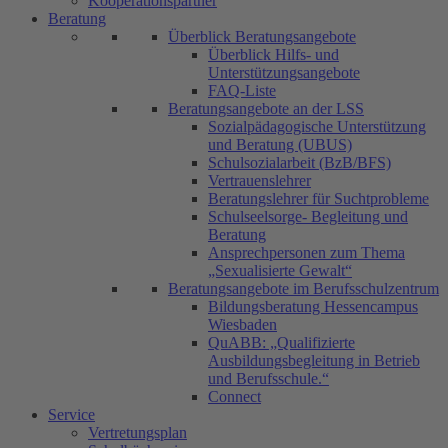
Kooperationspartner
Beratung
Überblick Beratungsangebote
Überblick Hilfs- und
Unterstützungsangebote
FAQ-Liste
Beratungsangebote an der LSS
Sozialpädagogische Unterstützung
und Beratung (UBUS)
Schulsozialarbeit (BzB/BFS)
Vertrauenslehrer
Beratungslehrer für Suchtprobleme
Schulseelsorge- Begleitung und
Beratung
Ansprechpersonen zum Thema
„Sexualisierte Gewalt“
Beratungsangebote im Berufsschulzentrum
Bildungsberatung Hessencampus
Wiesbaden
QuABB: „Qualifizierte
Ausbildungsbegleitung in Betrieb
und Berufsschule.“
Connect
Service
Vertretungsplan