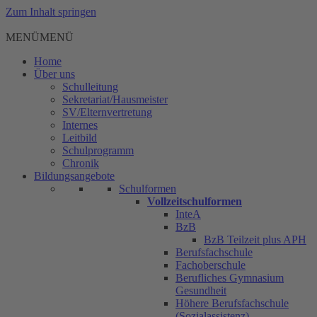
Zum Inhalt springen
MENÜ
MENÜ
Home
Über uns
Schulleitung
Sekretariat/Hausmeister
SV/Elternvertretung
Internes
Leitbild
Schulprogramm
Chronik
Bildungsangebote
Schulformen
Vollzeitschulformen
InteA
BzB
BzB Teilzeit plus APH
Berufsfachschule
Fachoberschule
Berufliches Gymnasium
Gesundheit
Höhere Berufsfachschule
(Sozialassistenz)