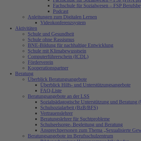
Fachschule für Sozialwesen – FSP Berufsbe
Podcast
Anleitungen zum Digitalen Lernen
Videokonferenzsystem
Aktivitäten
Schule und Gesundheit
Schule ohne Rassismus
BNE-Bildung für nachhaltige Entwicklung
Schule mit Klimabewusstsein
Computerführerschein (ICDL)
Förderverein
Kooperationspartner
Beratung
Überblick Beratungsangebote
Überblick Hilfs- und Unterstützungsangebote
FAQ-Liste
Beratungsangebote an der LSS
Sozialpädagogische Unterstützung und Beratung
Schulsozialarbeit (BzB/BFS)
Vertrauenslehrer
Beratungslehrer für Suchtprobleme
Schulseelsorge- Begleitung und Beratung
Ansprechpersonen zum Thema „Sexualisierte Gew
Beratungsangebote im Berufsschulzentrum