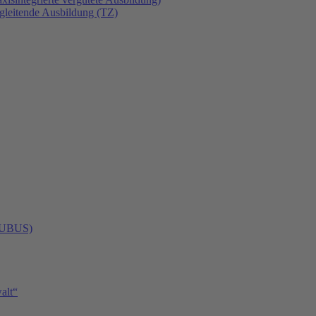
gleitende Ausbildung (TZ)
 (UBUS)
alt“