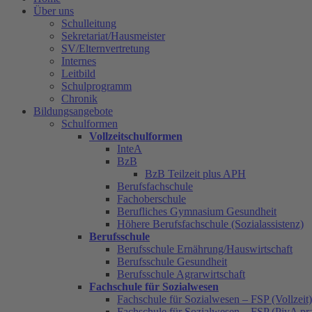
Über uns
Schulleitung
Sekretariat/Hausmeister
SV/Elternvertretung
Internes
Leitbild
Schulprogramm
Chronik
Bildungsangebote
Schulformen
Vollzeitschulformen
InteA
BzB
BzB Teilzeit plus APH
Berufsfachschule
Fachoberschule
Berufliches Gymnasium Gesundheit
Höhere Berufsfachschule (Sozialassistenz)
Berufsschule
Berufsschule Ernährung/Hauswirtschaft
Berufsschule Gesundheit
Berufsschule Agrarwirtschaft
Fachschule für Sozialwesen
Fachschule für Sozialwesen – FSP (Vollzeit)
Fachschule für Sozialwesen – FSP (PivA pra