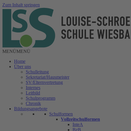
Zum Inhalt springen
MENÜ
MENÜ
Home
Über uns
Schulleitung
Sekretariat/Hausmeister
SV/Elternvertretung
Internes
Leitbild
Schulprogramm
Chronik
Bildungsangebote
Schulformen
Vollzeitschulformen
InteA
BzB