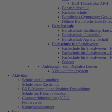
BzB Teilzeit plus APH
Berufsfachschule
Fachoberschule
Berufliches Gymnasium Gesun
Höhere Berufsfachschule (Sozia
Berufsschule
Berufsschule Ernährung/Hauswi
Berufsschule Gesundheit
Berufsschule Agrarwirtschaft
Fachschule für Sozialwesen
Fachschule für Sozialwesen – F
Fachschule für Sozialwesen – F
Fachschule für Sozialwesen – 
Podcast
Anleitungen zum Digitalen Lernen
Videokonferenzsystem
Aktivitäten
Schule und Gesundheit
Schule ohne Rassismus
BNE-Bildung für nachhaltige Entwicklung
Schule mit Klimabewusstsein
Computerführerschein (ICDL)
Förderverein
Kooperationspartner
Beratung