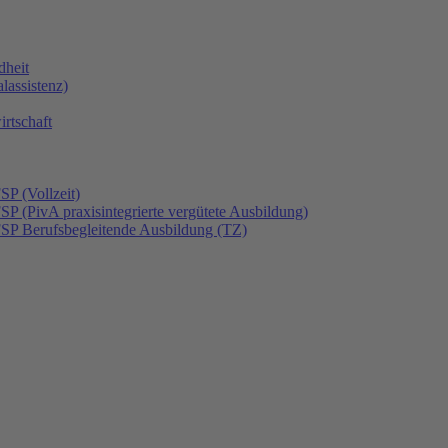
dheit
lassistenz)
rtschaft
SP (Vollzeit)
SP (PivA praxisintegrierte vergütete Ausbildung)
FSP Berufsbegleitende Ausbildung (TZ)