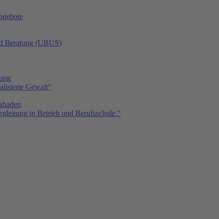
angebote
nd Beratung (UBUS)
tung
isierte Gewalt“
sbaden
gleitung in Betrieb und Berufsschule.“