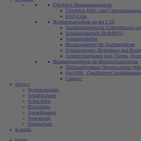
Überblick Beratungsangebote
Überblick Hilfs- und Unterstützungs
FAQ-Liste
Beratungsangebote an der LSS
Sozialpädagogische Unterstützung u
Schulsozialarbeit (BzB/BFS)
Vertrauenslehrer
Beratungslehrer für Suchtprobleme
Schulseelsorge- Begleitung und Bera
Ansprechpersonen zum Thema „Sexual
Beratungsangebote im Berufsschulzentrum
Bildungsberatung Hessencampus Wie
QuABB: „Qualifizierte Ausbildungsbe
Connect
Service
Vertretungsplan
Schulbücherei
Schul-Infos
Blockpläne
Anmeldungen
Downloads
Datenschutz
Kontakt
Home