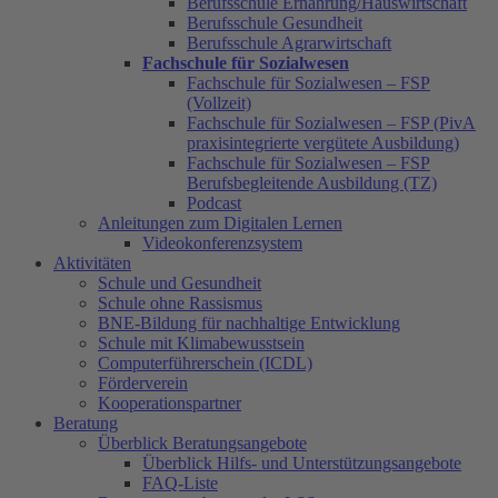
Berufsschule Ernährung/Hauswirtschaft
Berufsschule Gesundheit
Berufsschule Agrarwirtschaft
Fachschule für Sozialwesen
Fachschule für Sozialwesen – FSP
(Vollzeit)
Fachschule für Sozialwesen – FSP (PivA
praxisintegrierte vergütete Ausbildung)
Fachschule für Sozialwesen – FSP
Berufsbegleitende Ausbildung (TZ)
Podcast
Anleitungen zum Digitalen Lernen
Videokonferenzsystem
Aktivitäten
Schule und Gesundheit
Schule ohne Rassismus
BNE-Bildung für nachhaltige Entwicklung
Schule mit Klimabewusstsein
Computerführerschein (ICDL)
Förderverein
Kooperationspartner
Beratung
Überblick Beratungsangebote
Überblick Hilfs- und Unterstützungsangebote
FAQ-Liste