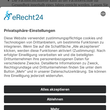
Die Fachhochschulreife kann an der Fachoberschule für
Gesundheit innerhalb eines Jahres erreicht werden. Lassen Sie
sich gerne von uns beraten.
Studieren ist auch ohne Abitur oder Fachhochschulreife für
ZFAs möglich.
Weiterführende Informationen zu
Aufstiegsfortbildungen
für
ZFAs finden Sie unter
www.fazh.de
Abteilungsleitung
Frank Weiland
Tel.: 0611-315275
E-Mail: Frank.Weiland@wiesbaden.de
Drucken
Louise-Schroeder-Schule
Brunhildenstraße 55, 65189 Wiesbaden
0611/315270
0611/313987
poststelle@louise-schroeder-
schule.wiesbaden.schulverwaltung.hessen.de
© 2024 Louise-Schroeder-Schule | Alle Rechte vorbehalten