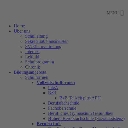
Zum
Inhalt
MENÜ
springen
Home
Über uns
Schulleitung
Sekretariat/Hausmeister
SV/Elternvertretung
Internes
Leitbild
Schulprogramm
Chronik
Bildungsangebote
Schulformen
Vollzeitschulformen
InteA
BzB
BzB Teilzeit plus APH
Berufsfachschule
Fachoberschule
Berufliches Gymnasium Gesundheit
Höhere Berufsfachschule (Sozialassistenz)
Berufsschule