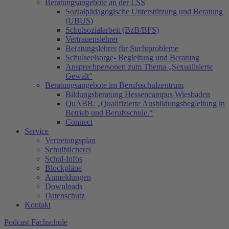
Beratungsangebote an der LSS
Sozialpädagogische Unterstützung und Beratung
(UBUS)
Schulsozialarbeit (BzB/BFS)
Vertrauenslehrer
Beratungslehrer für Suchtprobleme
Schulseelsorge- Begleitung und Beratung
Ansprechpersonen zum Thema „Sexualisierte
Gewalt“
Beratungsangebote im Berufsschulzentrum
Bildungsberatung Hessencampus Wiesbaden
QuABB: „Qualifizierte Ausbildungsbegleitung in
Betrieb und Berufsschule.“
Connect
Service
Vertretungsplan
Schulbücherei
Schul-Infos
Blockpläne
Anmeldungen
Downloads
Datenschutz
Kontakt
Podcast Fachschule