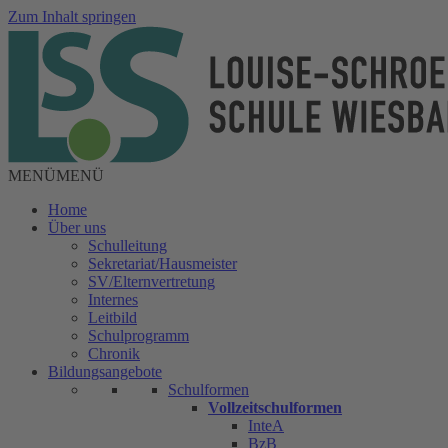
Zum Inhalt springen
MENÜ
MENÜ
Home
Über uns
Schulleitung
Sekretariat/Hausmeister
SV/Elternvertretung
Internes
Leitbild
Schulprogramm
Chronik
Bildungsangebote
Schulformen
Vollzeitschulformen
InteA
BzB