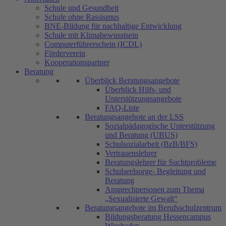
Schule und Gesundheit
Schule ohne Rassismus
BNE-Bildung für nachhaltige Entwicklung
Schule mit Klimabewusstsein
Computerführerschein (ICDL)
Förderverein
Kooperationspartner
Beratung
Überblick Beratungsangebote
Überblick Hilfs- und
Unterstützungsangebote
FAQ-Liste
Beratungsangebote an der LSS
Sozialpädagogische Unterstützung
und Beratung (UBUS)
Schulsozialarbeit (BzB/BFS)
Vertrauenslehrer
Beratungslehrer für Suchtprobleme
Schulseelsorge- Begleitung und
Beratung
Ansprechpersonen zum Thema
„Sexualisierte Gewalt“
Beratungsangebote im Berufsschulzentrum
Bildungsberatung Hessencampus
Wiesbaden