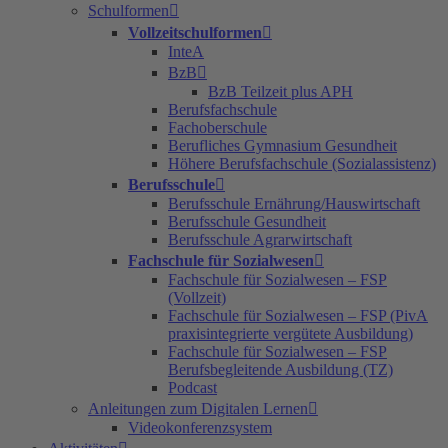
Schulformen
Vollzeitschulformen
InteA
BzB
BzB Teilzeit plus APH
Berufsfachschule
Fachoberschule
Berufliches Gymnasium Gesundheit
Höhere Berufsfachschule (Sozialassistenz)
Berufsschule
Berufsschule Ernährung/Hauswirtschaft
Berufsschule Gesundheit
Berufsschule Agrarwirtschaft
Fachschule für Sozialwesen
Fachschule für Sozialwesen – FSP
(Vollzeit)
Fachschule für Sozialwesen – FSP (PivA
praxisintegrierte vergütete Ausbildung)
Fachschule für Sozialwesen – FSP
Berufsbegleitende Ausbildung (TZ)
Podcast
Anleitungen zum Digitalen Lernen
Videokonferenzsystem