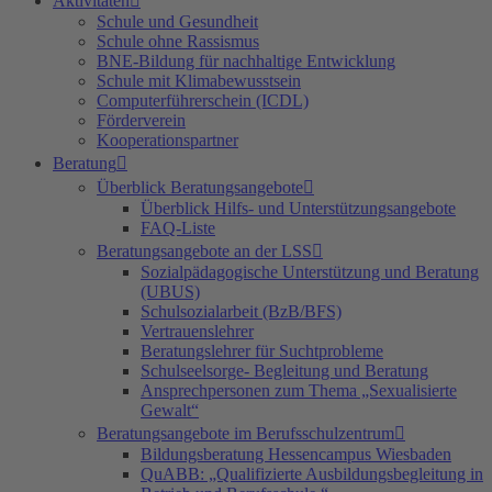
Aktivitäten
Schule und Gesundheit
Schule ohne Rassismus
BNE-Bildung für nachhaltige Entwicklung
Schule mit Klimabewusstsein
Computerführerschein (ICDL)
Förderverein
Kooperationspartner
Beratung
Überblick Beratungsangebote
Überblick Hilfs- und Unterstützungsangebote
FAQ-Liste
Beratungsangebote an der LSS
Sozialpädagogische Unterstützung und Beratung
(UBUS)
Schulsozialarbeit (BzB/BFS)
Vertrauenslehrer
Beratungslehrer für Suchtprobleme
Schulseelsorge- Begleitung und Beratung
Ansprechpersonen zum Thema „Sexualisierte
Gewalt“
Beratungsangebote im Berufsschulzentrum
Bildungsberatung Hessencampus Wiesbaden
QuABB: „Qualifizierte Ausbildungsbegleitung in