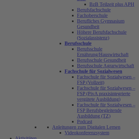
BzB Teilzeit plus APH
Berufsfachschule
Fachoberschule
Berufliches Gymnasium
Gesundheit
Höhere Berufsfachschule
(Sozialassistenz)
Berufsschule
Berufsschule
Ernährung/Hauswirtschaft
Berufsschule Gesundheit
Berufsschule Agrarwirtschaft
Fachschule für Sozialwesen
Fachschule für Sozialwesen –
FSP (Vollzeit)
Fachschule für Sozialwesen –
FSP (PivA praxisintegrierte
vergütete Ausbildung)
Fachschule für Sozialwesen –
FSP Berufsbegleitende
Ausbildung (TZ)
Podcast
Anleitungen zum Digitalen Lernen
Videokonferenzsystem
Aktivitäten