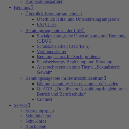
Kooperationspartner
Beratung
Überblick Beratungsangebote
Überblick Hilfs- und Unterstützungsangebote
FAQ-Liste
Beratungsangebote an der LSS
Sozialpädagogische Unterstützung und Beratung
(UBUS)
Schulsozialarbeit (BzB/BFS)
Vertrauenslehrer
Beratungslehrer für Suchtprobleme
Schulseelsorge- Begleitung und Beratung
Ansprechpersonen zum Thema „Sexualisierte
Gewalt“
Beratungsangebote im Berufsschulzentrum
Bildungsberatung Hessencampus Wiesbaden
QuABB: „Qualifizierte Ausbildungsbegleitung in
Betrieb und Berufsschule.“
Connect
Service
Vertretungsplan
Schulbücherei
Schul-Infos
Blockpläne