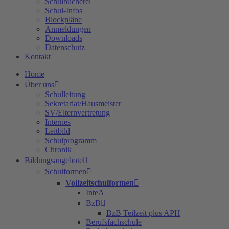
Schulbücherei
Schul-Infos
Blockpläne
Anmeldungen
Downloads
Datenschutz
Kontakt
Home
Über uns
Schulleitung
Sekretariat/Hausmeister
SV/Elternvertretung
Internes
Leitbild
Schulprogramm
Chronik
Bildungsangebote
Schulformen
Vollzeitschulformen
InteA
BzB
BzB Teilzeit plus APH
Berufsfachschule