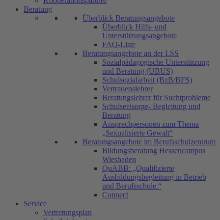
Kooperationspartner
Beratung
Überblick Beratungsangebote
Überblick Hilfs- und
Unterstützungsangebote
FAQ-Liste
Beratungsangebote an der LSS
Sozialpädagogische Unterstützung
und Beratung (UBUS)
Schulsozialarbeit (BzB/BFS)
Vertrauenslehrer
Beratungslehrer für Suchtprobleme
Schulseelsorge- Begleitung und
Beratung
Ansprechpersonen zum Thema
„Sexualisierte Gewalt“
Beratungsangebote im Berufsschulzentrum
Bildungsberatung Hessencampus
Wiesbaden
QuABB: „Qualifizierte
Ausbildungsbegleitung in Betrieb
und Berufsschule.“
Connect
Service
Vertretungsplan