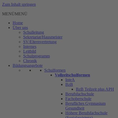
Zum Inhalt springen
MENÜ
MENÜ
Home
Über uns
Schulleitung
Sekretariat/Hausmeister
SV/Elternvertretung
Internes
Leitbild
Schulprogramm
Chronik
Bildungsangebote
Schulformen
Vollzeitschulformen
InteA
BzB
BzB Teilzeit plus APH
Berufsfachschule
Fachoberschule
Berufliches Gymnasium
Gesundheit
Höhere Berufsfachschule
(Sozialassistenz)