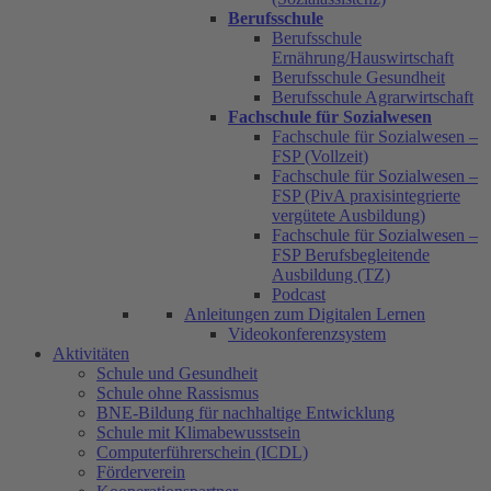
Berufsschule
Berufsschule
Ernährung/Hauswirtschaft
Berufsschule Gesundheit
Berufsschule Agrarwirtschaft
Fachschule für Sozialwesen
Fachschule für Sozialwesen –
FSP (Vollzeit)
Fachschule für Sozialwesen –
FSP (PivA praxisintegrierte
vergütete Ausbildung)
Fachschule für Sozialwesen –
FSP Berufsbegleitende
Ausbildung (TZ)
Podcast
Anleitungen zum Digitalen Lernen
Videokonferenzsystem
Aktivitäten
Schule und Gesundheit
Schule ohne Rassismus
BNE-Bildung für nachhaltige Entwicklung
Schule mit Klimabewusstsein
Computerführerschein (ICDL)
Förderverein