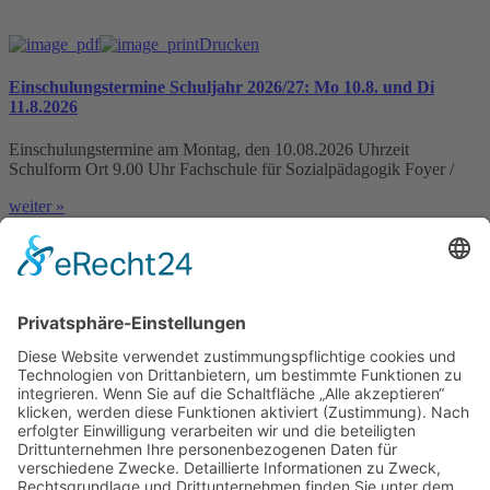
Drucken
Einschulungstermine Schuljahr 2026/27: Mo 10.8. und Di
11.8.2026
Einschulungstermine am Montag, den 10.08.2026 Uhrzeit
Schulform Ort 9.00 Uhr Fachschule für Sozialpädagogik Foyer /
weiter »
IHK-News: Florist-Azubis zeigen blühende Kreativität bei
Abschlussprüfung in der Domäne Mechtildshausen
Wiesbaden, 19. Juni 2026 – Acht Florist-Azubis haben in der
Domäne Mechtildshausen bei ihrer Abschlussprüfung
weiter »
Schutzkonzept gegen sexualisierte Gewalt veröffentlicht
weiter »