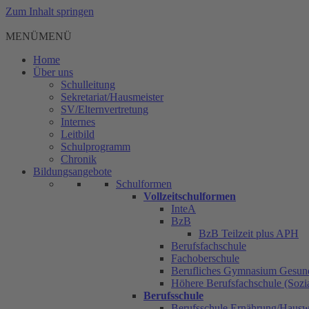
Zum Inhalt springen
MENÜ
MENÜ
Home
Über uns
Schulleitung
Sekretariat/Hausmeister
SV/Elternvertretung
Internes
Leitbild
Schulprogramm
Chronik
Bildungsangebote
Schulformen
Vollzeitschulformen
InteA
BzB
BzB Teilzeit plus APH
Berufsfachschule
Fachoberschule
Berufliches Gymnasium Gesun
Höhere Berufsfachschule (Sozia
Berufsschule
Berufsschule Ernährung/Hauswi