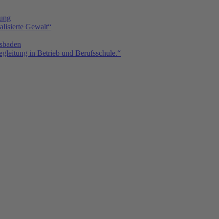
tung
isierte Gewalt“
sbaden
gleitung in Betrieb und Berufsschule.“