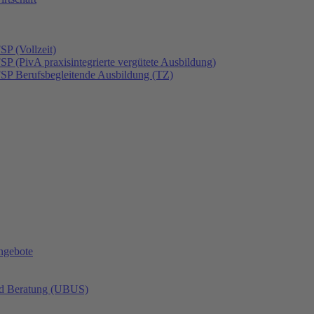
SP (Vollzeit)
SP (PivA praxisintegrierte vergütete Ausbildung)
FSP Berufsbegleitende Ausbildung (TZ)
angebote
nd Beratung (UBUS)