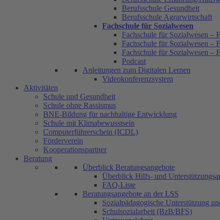
Berufsschule Gesundheit
Berufsschule Agrarwirtschaft
Fachschule für Sozialwesen
Fachschule für Sozialwesen – F
Fachschule für Sozialwesen – F
Fachschule für Sozialwesen – 
Podcast
Anleitungen zum Digitalen Lernen
Videokonferenzsystem
Aktivitäten
Schule und Gesundheit
Schule ohne Rassismus
BNE-Bildung für nachhaltige Entwicklung
Schule mit Klimabewusstsein
Computerführerschein (ICDL)
Förderverein
Kooperationspartner
Beratung
Überblick Beratungsangebote
Überblick Hilfs- und Unterstützungs
FAQ-Liste
Beratungsangebote an der LSS
Sozialpädagogische Unterstützung u
Schulsozialarbeit (BzB/BFS)