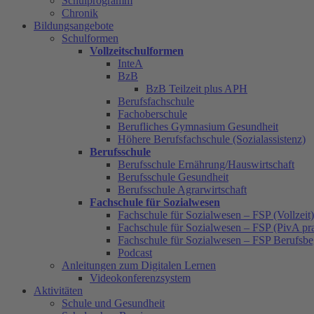
Schulprogramm
Chronik
Bildungsangebote
Schulformen
Vollzeitschulformen
InteA
BzB
BzB Teilzeit plus APH
Berufsfachschule
Fachoberschule
Berufliches Gymnasium Gesundheit
Höhere Berufsfachschule (Sozialassistenz)
Berufsschule
Berufsschule Ernährung/Hauswirtschaft
Berufsschule Gesundheit
Berufsschule Agrarwirtschaft
Fachschule für Sozialwesen
Fachschule für Sozialwesen – FSP (Vollzeit)
Fachschule für Sozialwesen – FSP (PivA pra
Fachschule für Sozialwesen – FSP Berufsbe
Podcast
Anleitungen zum Digitalen Lernen
Videokonferenzsystem
Aktivitäten
Schule und Gesundheit