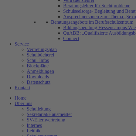
Vertrauenslehrer
Beratungslehrer für Suchtprobleme
Schulseelsorge- Begleitung und Bera
Ansprechpersonen zum Thema „Sexual
Beratungsangebote im Berufsschulzentrum
Bildungsberatung Hessencampus Wie
QuABB: „Qualifizierte Ausbildungsbe
Connect
Service
Vertretungsplan
Schulbücherei
Schul-Infos
Blockpläne
Anmeldungen
Downloads
Datenschutz
Kontakt
Home
Über uns
Schulleitung
Sekretariat/Hausmeister
SV/Elternvertretung
Internes
Leitbild