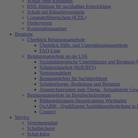
Schule ohne Rassismus
BNE-Bildung für nachhaltige Entwicklung
Schule mit Klimabewusstsein
Computerführerschein (ICDL)
Förderverein
Kooperationspartner
Beratung
Überblick Beratungsangebote
Überblick Hilfs- und Unterstützungsangebote
FAQ-Liste
Beratungsangebote an der LSS
Sozialpädagogische Unterstützung und Beratung
Schulsozialarbeit (BzB/BFS)
Vertrauenslehrer
Beratungslehrer für Suchtprobleme
Schulseelsorge- Begleitung und Beratung
Ansprechpersonen zum Thema „Sexualisierte Gew
Beratungsangebote im Berufsschulzentrum
Bildungsberatung Hessencampus Wiesbaden
QuABB: „Qualifizierte Ausbildungsbegleitung in 
Connect
Service
Vertretungsplan
Schulbücherei
Schul-Infos