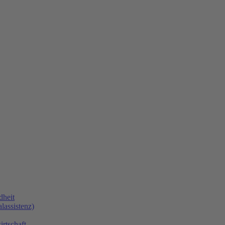
dheit
lassistenz)
rtschaft