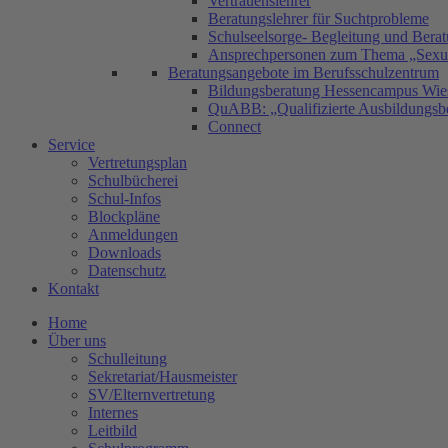
Vertrauenslehrer
Beratungslehrer für Suchtprobleme
Schulseelsorge- Begleitung und Bera
Ansprechpersonen zum Thema „Sexual
Beratungsangebote im Berufsschulzentrum
Bildungsberatung Hessencampus Wie
QuABB: „Qualifizierte Ausbildungsbe
Connect
Service
Vertretungsplan
Schulbücherei
Schul-Infos
Blockpläne
Anmeldungen
Downloads
Datenschutz
Kontakt
Home
Über uns
Schulleitung
Sekretariat/Hausmeister
SV/Elternvertretung
Internes
Leitbild