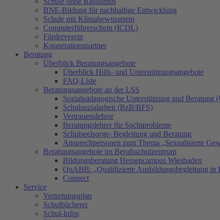
Schule ohne Rassismus
BNE-Bildung für nachhaltige Entwicklung
Schule mit Klimabewusstsein
Computerführerschein (ICDL)
Förderverein
Kooperationspartner
Beratung
Überblick Beratungsangebote
Überblick Hilfs- und Unterstützungsangebote
FAQ-Liste
Beratungsangebote an der LSS
Sozialpädagogische Unterstützung und Beratung
Schulsozialarbeit (BzB/BFS)
Vertrauenslehrer
Beratungslehrer für Suchtprobleme
Schulseelsorge- Begleitung und Beratung
Ansprechpersonen zum Thema „Sexualisierte Gew
Beratungsangebote im Berufsschulzentrum
Bildungsberatung Hessencampus Wiesbaden
QuABB: „Qualifizierte Ausbildungsbegleitung in 
Connect
Service
Vertretungsplan
Schulbücherei
Schul-Infos