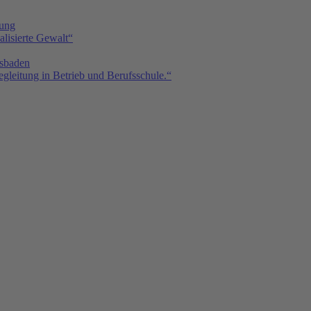
tung
isierte Gewalt“
sbaden
gleitung in Betrieb und Berufsschule.“