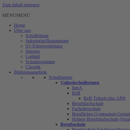
Zum Inhalt springen
MENÜ
MENÜ
Home
Über uns
Schulleitung
Sekretariat/Hausmeister
SV/Elternvertretung
Internes
Leitbild
Schulprogramm
Chronik
Bildungsangebote
Schulformen
Vollzeitschulformen
InteA
BzB
BzB Teilzeit plus APH
Berufsfachschule
Fachoberschule
Berufliches Gymnasium Gesun
Höhere Berufsfachschule (Sozia
Berufsschule
Berufsschule Ernährung/Hauswi