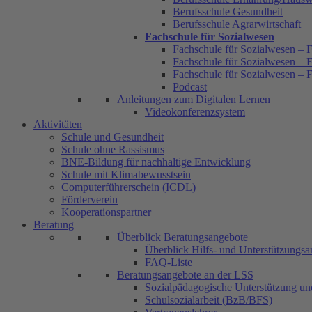
Berufsschule Gesundheit
Berufsschule Agrarwirtschaft
Fachschule für Sozialwesen
Fachschule für Sozialwesen – F
Fachschule für Sozialwesen – F
Fachschule für Sozialwesen – 
Podcast
Anleitungen zum Digitalen Lernen
Videokonferenzsystem
Aktivitäten
Schule und Gesundheit
Schule ohne Rassismus
BNE-Bildung für nachhaltige Entwicklung
Schule mit Klimabewusstsein
Computerführerschein (ICDL)
Förderverein
Kooperationspartner
Beratung
Überblick Beratungsangebote
Überblick Hilfs- und Unterstützungs
FAQ-Liste
Beratungsangebote an der LSS
Sozialpädagogische Unterstützung u
Schulsozialarbeit (BzB/BFS)