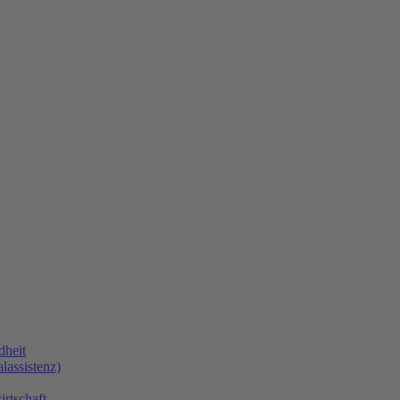
dheit
lassistenz)
rtschaft