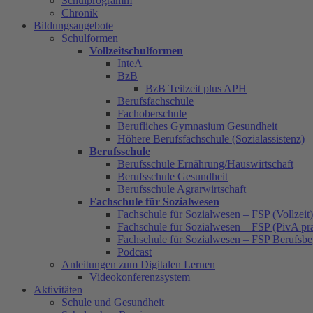
Schulprogramm
Chronik
Bildungsangebote
Schulformen
Vollzeitschulformen
InteA
BzB
BzB Teilzeit plus APH
Berufsfachschule
Fachoberschule
Berufliches Gymnasium Gesundheit
Höhere Berufsfachschule (Sozialassistenz)
Berufsschule
Berufsschule Ernährung/Hauswirtschaft
Berufsschule Gesundheit
Berufsschule Agrarwirtschaft
Fachschule für Sozialwesen
Fachschule für Sozialwesen – FSP (Vollzeit)
Fachschule für Sozialwesen – FSP (PivA pra
Fachschule für Sozialwesen – FSP Berufsbe
Podcast
Anleitungen zum Digitalen Lernen
Videokonferenzsystem
Aktivitäten
Schule und Gesundheit