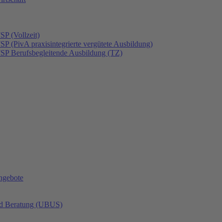
SP (Vollzeit)
SP (PivA praxisintegrierte vergütete Ausbildung)
FSP Berufsbegleitende Ausbildung (TZ)
angebote
nd Beratung (UBUS)