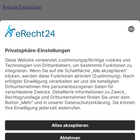
Podcast Fachschule
Neues aus der Fachschule für Sozialwesen:
Bewegungserziehung in der
ErzieherInnenausbildung
Home
/
Episoden
/
Neues aus der Fachschule...
Fachlehrer Lothar Homann erläutert im Gespräch mit Christian
Pocher, warum das Fach Bewegungserziehung in der Ausbildung
weit mehr ist als der herkömmmliche Sportunterricht.
Louise-Schroeder-Schule
Brunhildenstraße 55, 65189 Wiesbaden
0611/315270
0611/313987
poststelle@louise-schroeder-
schule.wiesbaden.schulverwaltung.hessen.de