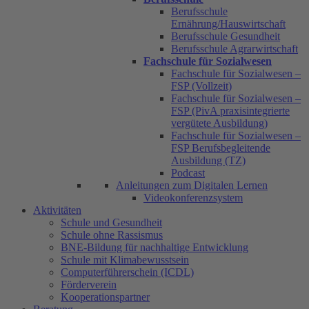
Berufsschule
Ernährung/Hauswirtschaft
Berufsschule Gesundheit
Berufsschule Agrarwirtschaft
Fachschule für Sozialwesen
Fachschule für Sozialwesen –
FSP (Vollzeit)
Fachschule für Sozialwesen –
FSP (PivA praxisintegrierte
vergütete Ausbildung)
Fachschule für Sozialwesen –
FSP Berufsbegleitende
Ausbildung (TZ)
Podcast
Anleitungen zum Digitalen Lernen
Videokonferenzsystem
Aktivitäten
Schule und Gesundheit
Schule ohne Rassismus
BNE-Bildung für nachhaltige Entwicklung
Schule mit Klimabewusstsein
Computerführerschein (ICDL)
Förderverein
Kooperationspartner