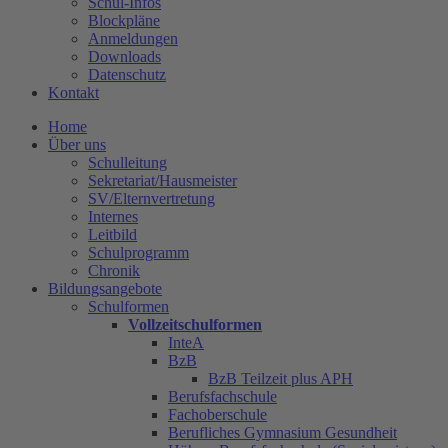
Schul-Infos
Blockpläne
Anmeldungen
Downloads
Datenschutz
Kontakt
Home
Über uns
Schulleitung
Sekretariat/Hausmeister
SV/Elternvertretung
Internes
Leitbild
Schulprogramm
Chronik
Bildungsangebote
Schulformen
Vollzeitschulformen
InteA
BzB
BzB Teilzeit plus APH
Berufsfachschule
Fachoberschule
Berufliches Gymnasium Gesundheit