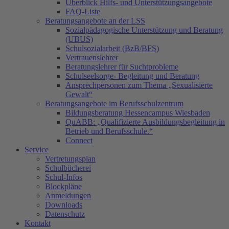
Überblick Hilfs- und Unterstützungsangebote
FAQ-Liste
Beratungsangebote an der LSS
Sozialpädagogische Unterstützung und Beratung
(UBUS)
Schulsozialarbeit (BzB/BFS)
Vertrauenslehrer
Beratungslehrer für Suchtprobleme
Schulseelsorge- Begleitung und Beratung
Ansprechpersonen zum Thema „Sexualisierte
Gewalt“
Beratungsangebote im Berufsschulzentrum
Bildungsberatung Hessencampus Wiesbaden
QuABB: „Qualifizierte Ausbildungsbegleitung in
Betrieb und Berufsschule.“
Connect
Service
Vertretungsplan
Schulbücherei
Schul-Infos
Blockpläne
Anmeldungen
Downloads
Datenschutz
Kontakt