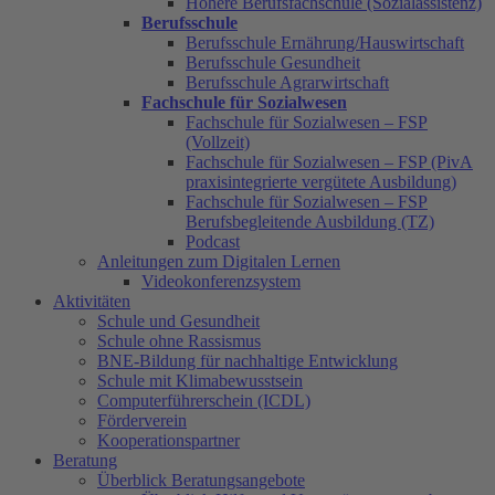
Höhere Berufsfachschule (Sozialassistenz)
Berufsschule
Berufsschule Ernährung/Hauswirtschaft
Berufsschule Gesundheit
Berufsschule Agrarwirtschaft
Fachschule für Sozialwesen
Fachschule für Sozialwesen – FSP
(Vollzeit)
Fachschule für Sozialwesen – FSP (PivA
praxisintegrierte vergütete Ausbildung)
Fachschule für Sozialwesen – FSP
Berufsbegleitende Ausbildung (TZ)
Podcast
Anleitungen zum Digitalen Lernen
Videokonferenzsystem
Aktivitäten
Schule und Gesundheit
Schule ohne Rassismus
BNE-Bildung für nachhaltige Entwicklung
Schule mit Klimabewusstsein
Computerführerschein (ICDL)
Förderverein
Kooperationspartner
Beratung
Überblick Beratungsangebote