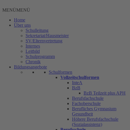
Zum
Inhalt
MENÜ
MENÜ
springen
Home
Über uns
Schulleitung
Sekretariat/Hausmeister
SV/Elternvertretung
Internes
Leitbild
Schulprogramm
Chronik
Bildungsangebote
Schulformen
Vollzeitschulformen
InteA
BzB
BzB Teilzeit plus APH
Berufsfachschule
Fachoberschule
Berufliches Gymnasium
Gesundheit
Höhere Berufsfachschule
(Sozialassistenz)
Berufsschule