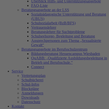
Überblick Hilfs- und Unterstützungsangebote
FAQ-Liste
Beratungsangebote an der LSS
Sozialpädagogische Unterstützung und Beratung
(UBUS)
Schulsozialarbeit (BzB/BFS)
Vertrauenslehrer
Beratungslehrer für Suchtprobleme
Schulseelsorge- Begleitung und Beratung
Ansprechpersonen zum Thema „Sexualisierte
Gewalt“
Beratungsangebote im Berufsschulzentrum
Bildungsberatung Hessencampus Wiesbaden
QuABB: „Qualifizierte Ausbildungsbegleitung in
Betrieb und Berufsschule.“
Connect
Service
Vertretungsplan
Schulbücherei
Schul-Infos
Blockpläne
Anmeldungen
Downloads
Datenschutz
Kontakt