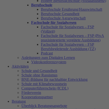
Höhere Berufsfachschule (Sozialassistenz)
Berufsschule
Berufsschule Ernährung/Hauswirtschaft
Berufsschule Gesundheit
Berufsschule Agrarwirtschaft
Fachschule für Sozialwesen
Fachschule für Sozialwesen – FSP
(Vollzeit)
Fachschule für Sozialwesen – FSP (PivA
praxisintegrierte vergütete Ausbildung)
Fachschule für Sozialwesen – FSP
Berufsbegleitende Ausbildung (TZ)
Podcast
Anleitungen zum Digitalen Lernen
Videokonferenzsystem
Aktivitäten
Schule und Gesundheit
Schule ohne Rassismus
BNE-Bildung für nachhaltige Entwicklung
Schule mit Klimabewusstsein
Computerführerschein (ICDL)
Förderverein
Kooperationspartner
Beratung
Überblick Beratungsangebote