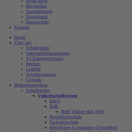
Schul-Infos
Blockpläne
Anmeldungen
Downloads
Datenschutz
Kontakt
Home
Über uns
Schulleitung
Sekretariat/Hausmeister
SV/Elternvertretung
Internes
Leitbild
Schulprogramm
Chronik
Bildungsangebote
Schulformen
Vollzeitschulformen
InteA
BzB
BzB Teilzeit plus APH
Berufsfachschule
Fachoberschule
Berufliches Gymnasium Gesundheit