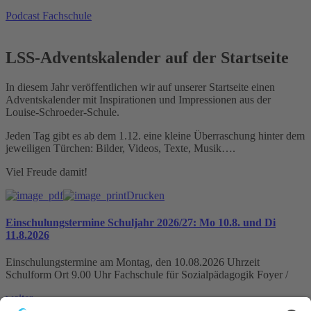
Podcast Fachschule
LSS-Adventskalender auf der Startseite
In diesem Jahr veröffentlichen wir auf unserer Startseite einen
Adventskalender mit Inspirationen und Impressionen aus der
Louise-Schroeder-Schule.
Jeden Tag gibt es ab dem 1.12. eine kleine Überraschung hinter dem
jeweiligen Türchen: Bilder, Videos, Texte, Musik….
Viel Freude damit!
Drucken
Einschulungstermine Schuljahr 2026/27: Mo 10.8. und Di
11.8.2026
Einschulungstermine am Montag, den 10.08.2026 Uhrzeit
Schulform Ort 9.00 Uhr Fachschule für Sozialpädagogik Foyer /
weiter »