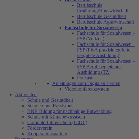
Berufsschule
Ernährung/Hauswirtschaft
Berufsschule Gesundheit
Berufsschule Agrarwirtschaft
Fachschule für Sozialwesen
Fachschule für Sozialwesen –
FSP (Vollzeit)
Fachschule für Sozialwesen –
FSP (PivA praxisintegrierte
vergütete Ausbildung)
Fachschule für Sozialwesen –
FSP Berufsbegleitende
Ausbildung (TZ)
Podcast
Anleitungen zum Digitalen Lernen
Videokonferenzsystem
Aktivitäten
Schule und Gesundheit
Schule ohne Rassismus
BNE-Bildung für nachhaltige Entwicklung
Schule mit Klimabewusstsein
Computerführerschein (ICDL)
Förderverein
Kooperationspartner