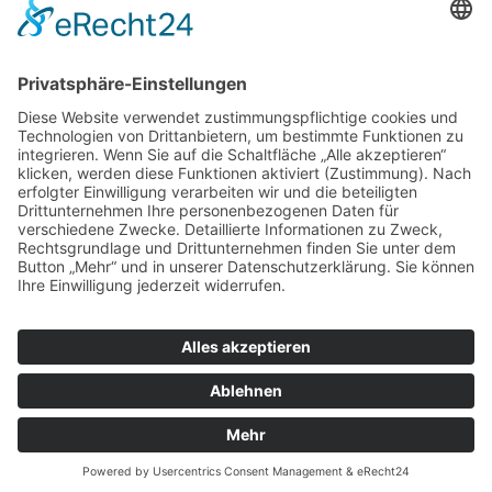
IHK-News: Florist-Azubis zeigen blühende Kreativität bei
Abschlussprüfung in der Domäne Mechtildshausen
Wiesbaden, 19. Juni 2026 – Acht Florist-Azubis haben in der
Domäne Mechtildshausen bei ihrer Abschlussprüfung
weiter »
Schutzkonzept gegen sexualisierte Gewalt veröffentlicht
weiter »
Louise-Schroeder-Schule
Brunhildenstraße 55, 65189 Wiesbaden
0611/315270
0611/313987
poststelle@louise-schroeder-
schule.wiesbaden.schulverwaltung.hessen.de
© 2024 Louise-Schroeder-Schule | Alle Rechte vorbehalten
Impressum
|
Datenschutzerklärung