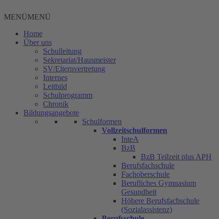
Zum
Inhalt
MENÜ
MENÜ
springen
Home
Über uns
Schulleitung
Sekretariat/Hausmeister
SV/Elternvertretung
Internes
Leitbild
Schulprogramm
Chronik
Bildungsangebote
Schulformen
Vollzeitschulformen
InteA
BzB
BzB Teilzeit plus APH
Berufsfachschule
Fachoberschule
Berufliches Gymnasium
Gesundheit
Höhere Berufsfachschule
(Sozialassistenz)
Berufsschule