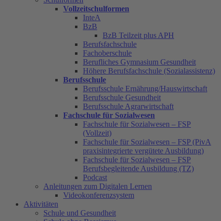
Vollzeitschulformen
InteA
BzB
BzB Teilzeit plus APH
Berufsfachschule
Fachoberschule
Berufliches Gymnasium Gesundheit
Höhere Berufsfachschule (Sozialassistenz)
Berufsschule
Berufsschule Ernährung/Hauswirtschaft
Berufsschule Gesundheit
Berufsschule Agrarwirtschaft
Fachschule für Sozialwesen
Fachschule für Sozialwesen – FSP
(Vollzeit)
Fachschule für Sozialwesen – FSP (PivA
praxisintegrierte vergütete Ausbildung)
Fachschule für Sozialwesen – FSP
Berufsbegleitende Ausbildung (TZ)
Podcast
Anleitungen zum Digitalen Lernen
Videokonferenzsystem
Aktivitäten
Schule und Gesundheit