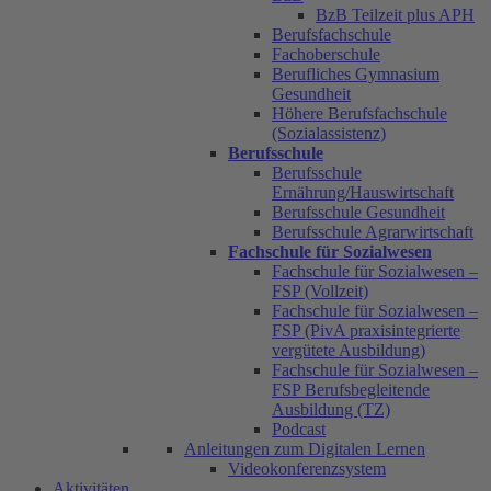
BzB Teilzeit plus APH
Berufsfachschule
Fachoberschule
Berufliches Gymnasium
Gesundheit
Höhere Berufsfachschule
(Sozialassistenz)
Berufsschule
Berufsschule
Ernährung/Hauswirtschaft
Berufsschule Gesundheit
Berufsschule Agrarwirtschaft
Fachschule für Sozialwesen
Fachschule für Sozialwesen –
FSP (Vollzeit)
Fachschule für Sozialwesen –
FSP (PivA praxisintegrierte
vergütete Ausbildung)
Fachschule für Sozialwesen –
FSP Berufsbegleitende
Ausbildung (TZ)
Podcast
Anleitungen zum Digitalen Lernen
Videokonferenzsystem
Aktivitäten