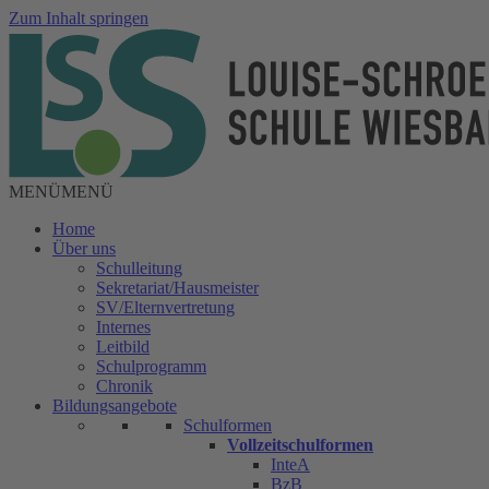
Zum Inhalt springen
MENÜ
MENÜ
Home
Über uns
Schulleitung
Sekretariat/Hausmeister
SV/Elternvertretung
Internes
Leitbild
Schulprogramm
Chronik
Bildungsangebote
Schulformen
Vollzeitschulformen
InteA
BzB