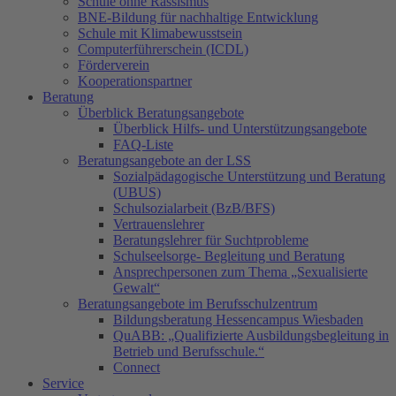
Schule ohne Rassismus
BNE-Bildung für nachhaltige Entwicklung
Schule mit Klimabewusstsein
Computerführerschein (ICDL)
Förderverein
Kooperationspartner
Beratung
Überblick Beratungsangebote
Überblick Hilfs- und Unterstützungsangebote
FAQ-Liste
Beratungsangebote an der LSS
Sozialpädagogische Unterstützung und Beratung
(UBUS)
Schulsozialarbeit (BzB/BFS)
Vertrauenslehrer
Beratungslehrer für Suchtprobleme
Schulseelsorge- Begleitung und Beratung
Ansprechpersonen zum Thema „Sexualisierte
Gewalt“
Beratungsangebote im Berufsschulzentrum
Bildungsberatung Hessencampus Wiesbaden
QuABB: „Qualifizierte Ausbildungsbegleitung in
Betrieb und Berufsschule.“
Connect
Service