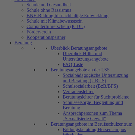
Schule und Gesundheit
Schule ohne Rassismus
BNE-Bildung für nachhaltige Entwicklung
Schule mit Klimabewusstsein
Computerführerschein (ICDL)
Förderverein
Kooperationspartner
Beratung
Überblick Beratungsangebote
Überblick Hilfs- und
Unterstützungsangebote
FAQ-Liste
Beratungsangebote an der LSS
Sozialpädagogische Unterstützung
und Beratung (UBUS)
Schulsozialarbeit (BzB/BFS)
Vertrauenslehrer
Beratungslehrer für Suchtprobleme
Schulseelsorge- Begleitung und
Beratung
Ansprechpersonen zum Thema
„Sexualisierte Gewalt“
Beratungsangebote im Berufsschulzentrum
Bildungsberatung Hessencampus
Wiesbaden