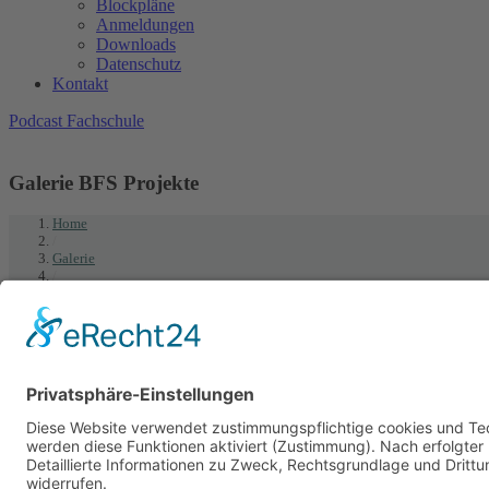
Blockpläne
Anmeldungen
Downloads
Datenschutz
Kontakt
Podcast Fachschule
Galerie BFS Projekte
Home
/
Galerie
/
Galerie BFS Projekte
Drucken
Louise-Schroeder-Schule
Brunhildenstraße 55, 65189 Wiesbaden
0611/315270
0611/313987
poststelle@louise-schroeder-schule.wiesbaden.schulverwaltung