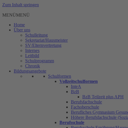
Zum Inhalt springen
MENÜ
MENÜ
Home
Über uns
Schulleitung
Sekretariat/Hausmeister
SV/Elternvertretung
Internes
Leitbild
Schulprogramm
Chronik
Bildungsangebote
Schulformen
Vollzeitschulformen
InteA
BzB
BzB Teilzeit plus APH
Berufsfachschule
Fachoberschule
Berufliches Gymnasium Gesun
Höhere Berufsfachschule (Sozia
Berufsschule
Berufsschule Ernährung/Hauswi