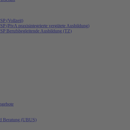
SP (Vollzeit)
SP (PivA praxisintegrierte vergütete Ausbildung)
FSP Berufsbegleitende Ausbildung (TZ)
angebote
nd Beratung (UBUS)