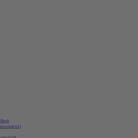
dheit
lassistenz)
rtschaft