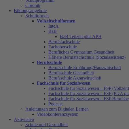
Schulprogramm
Chronik
Bildungsangebote
Schulformen
Vollzeitschulformen
InteA
BzB
BzB Teilzeit plus APH
Berufsfachschule
Fachoberschule
Berufliches Gymnasium Gesundheit
Höhere Berufsfachschule (Sozialassistenz)
Berufsschule
Berufsschule Ernährung/Hauswirtschaft
Berufsschule Gesundheit
Berufsschule Agrarwirtschaft
Fachschule für Sozialwesen
Fachschule für Sozialwesen – FSP (Vollzeit)
Fachschule für Sozialwesen – FSP (PivA pra
Fachschule für Sozialwesen – FSP Berufsbe
Podcast
Anleitungen zum Digitalen Lernen
Videokonferenzsystem
Aktivitäten
Schule und Gesundheit