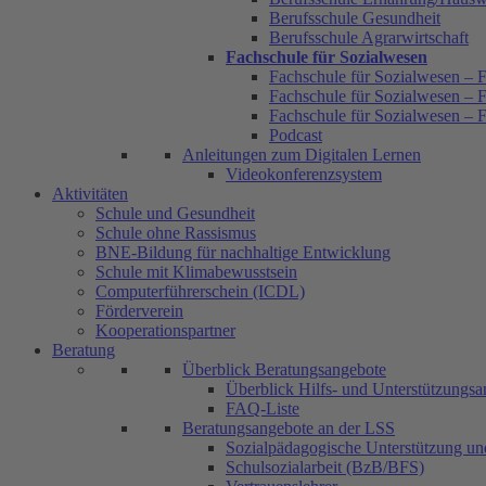
Berufsschule Gesundheit
Berufsschule Agrarwirtschaft
Fachschule für Sozialwesen
Fachschule für Sozialwesen – F
Fachschule für Sozialwesen – F
Fachschule für Sozialwesen – 
Podcast
Anleitungen zum Digitalen Lernen
Videokonferenzsystem
Aktivitäten
Schule und Gesundheit
Schule ohne Rassismus
BNE-Bildung für nachhaltige Entwicklung
Schule mit Klimabewusstsein
Computerführerschein (ICDL)
Förderverein
Kooperationspartner
Beratung
Überblick Beratungsangebote
Überblick Hilfs- und Unterstützungs
FAQ-Liste
Beratungsangebote an der LSS
Sozialpädagogische Unterstützung u
Schulsozialarbeit (BzB/BFS)