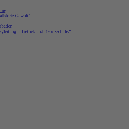
tung
isierte Gewalt“
sbaden
gleitung in Betrieb und Berufsschule.“