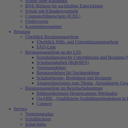
Schule ohne Rassismus
BNE-Bildung für nachhaltige Entwicklung
Schule mit Klimabewusstsein
Computerführerschein (ICDL)
Förderverein
Kooperationspartner
Beratung
Überblick Beratungsangebote
Überblick Hilfs- und Unterstützungsangebote
FAQ-Liste
Beratungsangebote an der LSS
Sozialpädagogische Unterstützung und Beratung
Schulsozialarbeit (BzB/BFS)
Vertrauenslehrer
Beratungslehrer für Suchtprobleme
Schulseelsorge- Begleitung und Beratung
Ansprechpersonen zum Thema „Sexualisierte Gew
Beratungsangebote im Berufsschulzentrum
Bildungsberatung Hessencampus Wiesbaden
QuABB: „Qualifizierte Ausbildungsbegleitung in 
Connect
Service
Vertretungsplan
Schulbücherei
Schul-Infos