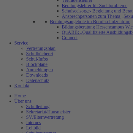
Vertrauenslehrer
Beratungslehrer für Suchtprobleme
Schulseelsorge- Begleitung und Bera
Ansprechpersonen zum Thema „Sexual
Beratungsangebote im Berufsschulzentrum
Bildungsberatung Hessencampus Wie
QuABB: „Qualifizierte Ausbildungsbe
Connect
Service
Vertretungsplan
Schulbücherei
Schul-Infos
Blockpläne
Anmeldungen
Downloads
Datenschutz
Kontakt
Home
Über uns
Schulleitung
Sekretariat/Hausmeister
SV/Elternvertretung
Internes
Leitbild