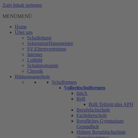
Zum Inhalt springen
MENÜ
MENÜ
Home
Über uns
Schulleitung
Sekretariat/Hausmeister
SV/Elternvertretung
Internes
Leitbild
Schulprogramm
Chronik
Bildungsangebote
Schulformen
Vollzeitschulformen
InteA
BzB
BzB Teilzeit plus APH
Berufsfachschule
Fachoberschule
Berufliches Gymnasium
Gesundheit
Höhere Berufsfachschule
(Sozialassistenz)