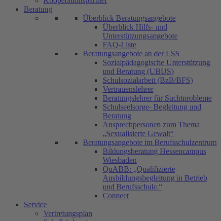
Kooperationspartner
Beratung
Überblick Beratungsangebote
Überblick Hilfs- und
Unterstützungsangebote
FAQ-Liste
Beratungsangebote an der LSS
Sozialpädagogische Unterstützung
und Beratung (UBUS)
Schulsozialarbeit (BzB/BFS)
Vertrauenslehrer
Beratungslehrer für Suchtprobleme
Schulseelsorge- Begleitung und
Beratung
Ansprechpersonen zum Thema
„Sexualisierte Gewalt“
Beratungsangebote im Berufsschulzentrum
Bildungsberatung Hessencampus
Wiesbaden
QuABB: „Qualifizierte
Ausbildungsbegleitung in Betrieb
und Berufsschule.“
Connect
Service
Vertretungsplan