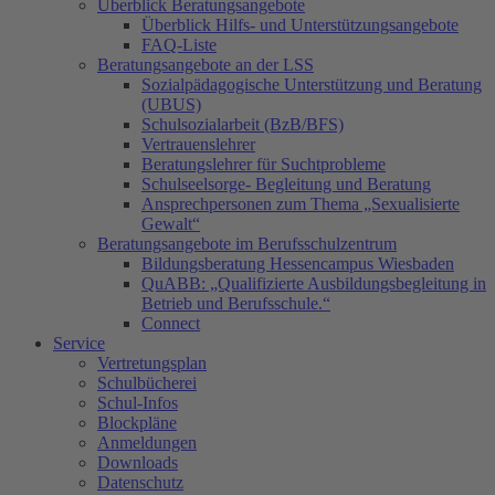
Überblick Beratungsangebote
Überblick Hilfs- und Unterstützungsangebote
FAQ-Liste
Beratungsangebote an der LSS
Sozialpädagogische Unterstützung und Beratung
(UBUS)
Schulsozialarbeit (BzB/BFS)
Vertrauenslehrer
Beratungslehrer für Suchtprobleme
Schulseelsorge- Begleitung und Beratung
Ansprechpersonen zum Thema „Sexualisierte
Gewalt“
Beratungsangebote im Berufsschulzentrum
Bildungsberatung Hessencampus Wiesbaden
QuABB: „Qualifizierte Ausbildungsbegleitung in
Betrieb und Berufsschule.“
Connect
Service
Vertretungsplan
Schulbücherei
Schul-Infos
Blockpläne
Anmeldungen
Downloads
Datenschutz