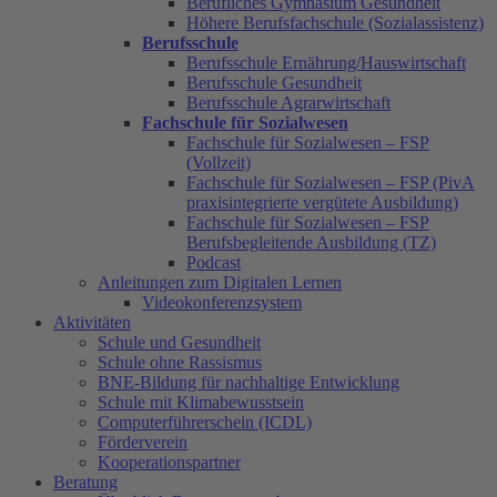
Berufliches Gymnasium Gesundheit
Höhere Berufsfachschule (Sozialassistenz)
Berufsschule
Berufsschule Ernährung/Hauswirtschaft
Berufsschule Gesundheit
Berufsschule Agrarwirtschaft
Fachschule für Sozialwesen
Fachschule für Sozialwesen – FSP
(Vollzeit)
Fachschule für Sozialwesen – FSP (PivA
praxisintegrierte vergütete Ausbildung)
Fachschule für Sozialwesen – FSP
Berufsbegleitende Ausbildung (TZ)
Podcast
Anleitungen zum Digitalen Lernen
Videokonferenzsystem
Aktivitäten
Schule und Gesundheit
Schule ohne Rassismus
BNE-Bildung für nachhaltige Entwicklung
Schule mit Klimabewusstsein
Computerführerschein (ICDL)
Förderverein
Kooperationspartner
Beratung