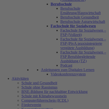
Berufsschule
Berufsschule
Ernährung/Hauswirtschaft
Berufsschule Gesundheit
Berufsschule Agrarwirtschaft
Fachschule für Sozialwesen
Fachschule für Sozialwesen –
FSP (Vollzeit)
Fachschule für Sozialwesen –
FSP (PivA praxisintegrierte
vergütete Ausbildung)
Fachschule für Sozialwesen –
FSP Berufsbegleitende
Ausbildung (TZ)
Podcast
Anleitungen zum Digitalen Lernen
Videokonferenzsystem
Aktivitäten
Schule und Gesundheit
Schule ohne Rassismus
BNE-Bildung für nachhaltige Entwicklung
Schule mit Klimabewusstsein
Computerführerschein (ICDL)
Förderverein