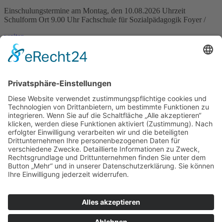
Einschulungstermine am Montag, den 10.08.2026 Uhrzeit
Schulform Ort 9.00 Uhr Fachschule für Sozialpädagogik Foyer /
weiter »
IHK-News: Florist-Azubis zeigen blühende Kreativität bei
Abschlussprüfung in der Domäne Mechtildshausen
Wiesbaden, 19. Juni 2026 – Acht Florist-Azubis haben in der
Domäne Mechtildshausen bei ihrer Abschlussprüfung
weiter »
Schutzkonzept gegen sexualisierte Gewalt veröffentlicht
weiter »
Louise-Schroeder-Schule
Brunhildenstraße 55, 65189 Wiesbaden
0611/315270
0611/313987
poststelle@louise-schroeder-