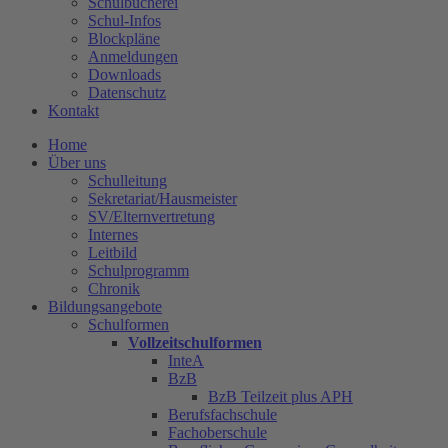
Schulbücherei
Schul-Infos
Blockpläne
Anmeldungen
Downloads
Datenschutz
Kontakt
Home
Über uns
Schulleitung
Sekretariat/Hausmeister
SV/Elternvertretung
Internes
Leitbild
Schulprogramm
Chronik
Bildungsangebote
Schulformen
Vollzeitschulformen
InteA
BzB
BzB Teilzeit plus APH
Berufsfachschule
Fachoberschule