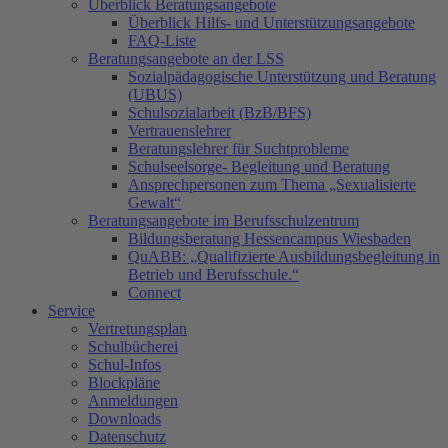
Überblick Beratungsangebote
Überblick Hilfs- und Unterstützungsangebote
FAQ-Liste
Beratungsangebote an der LSS
Sozialpädagogische Unterstützung und Beratung
(UBUS)
Schulsozialarbeit (BzB/BFS)
Vertrauenslehrer
Beratungslehrer für Suchtprobleme
Schulseelsorge- Begleitung und Beratung
Ansprechpersonen zum Thema „Sexualisierte
Gewalt“
Beratungsangebote im Berufsschulzentrum
Bildungsberatung Hessencampus Wiesbaden
QuABB: „Qualifizierte Ausbildungsbegleitung in
Betrieb und Berufsschule.“
Connect
Service
Vertretungsplan
Schulbücherei
Schul-Infos
Blockpläne
Anmeldungen
Downloads
Datenschutz