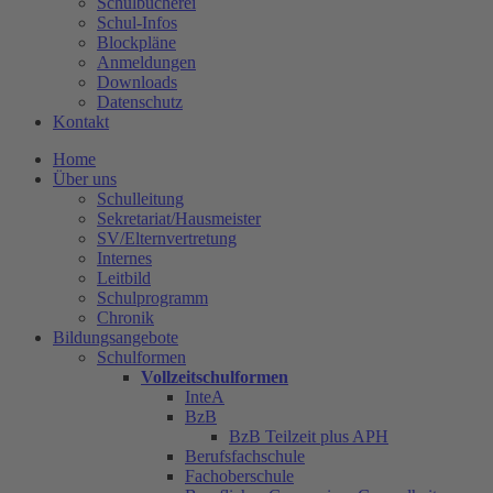
Schulbücherei
Schul-Infos
Blockpläne
Anmeldungen
Downloads
Datenschutz
Kontakt
Home
Über uns
Schulleitung
Sekretariat/Hausmeister
SV/Elternvertretung
Internes
Leitbild
Schulprogramm
Chronik
Bildungsangebote
Schulformen
Vollzeitschulformen
InteA
BzB
BzB Teilzeit plus APH
Berufsfachschule
Fachoberschule