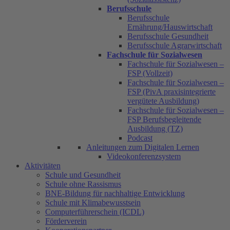
Berufsschule
Berufsschule
Ernährung/Hauswirtschaft
Berufsschule Gesundheit
Berufsschule Agrarwirtschaft
Fachschule für Sozialwesen
Fachschule für Sozialwesen –
FSP (Vollzeit)
Fachschule für Sozialwesen –
FSP (PivA praxisintegrierte
vergütete Ausbildung)
Fachschule für Sozialwesen –
FSP Berufsbegleitende
Ausbildung (TZ)
Podcast
Anleitungen zum Digitalen Lernen
Videokonferenzsystem
Aktivitäten
Schule und Gesundheit
Schule ohne Rassismus
BNE-Bildung für nachhaltige Entwicklung
Schule mit Klimabewusstsein
Computerführerschein (ICDL)
Förderverein