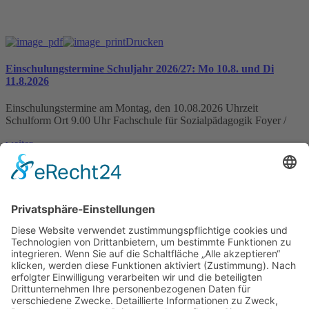
Drucken
Einschulungstermine Schuljahr 2026/27: Mo 10.8. und Di
11.8.2026
Einschulungstermine am Montag, den 10.08.2026 Uhrzeit
Schulform Ort 9.00 Uhr Fachschule für Sozialpädagogik Foyer /
weiter »
IHK-News: Florist-Azubis zeigen blühende Kreativität bei
Abschlussprüfung in der Domäne Mechtildshausen
Wiesbaden, 19. Juni 2026 – Acht Florist-Azubis haben in der
Domäne Mechtildshausen bei ihrer Abschlussprüfung
weiter »
Schutzkonzept gegen sexualisierte Gewalt veröffentlicht
weiter »