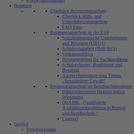
Kooperationspartner
Beratung
Überblick Beratungsangebote
Überblick Hilfs- und
Unterstützungsangebote
FAQ-Liste
Beratungsangebote an der LSS
Sozialpädagogische Unterstützung
und Beratung (UBUS)
Schulsozialarbeit (BzB/BFS)
Vertrauenslehrer
Beratungslehrer für Suchtprobleme
Schulseelsorge- Begleitung und
Beratung
Ansprechpersonen zum Thema
„Sexualisierte Gewalt“
Beratungsangebote im Berufsschulzentrum
Bildungsberatung Hessencampus
Wiesbaden
QuABB: „Qualifizierte
Ausbildungsbegleitung in Betrieb
und Berufsschule.“
Connect
Service
Vertretungsplan