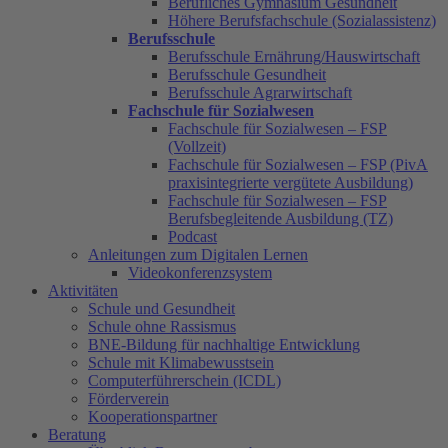
Berufliches Gymnasium Gesundheit
Höhere Berufsfachschule (Sozialassistenz)
Berufsschule
Berufsschule Ernährung/Hauswirtschaft
Berufsschule Gesundheit
Berufsschule Agrarwirtschaft
Fachschule für Sozialwesen
Fachschule für Sozialwesen – FSP
(Vollzeit)
Fachschule für Sozialwesen – FSP (PivA
praxisintegrierte vergütete Ausbildung)
Fachschule für Sozialwesen – FSP
Berufsbegleitende Ausbildung (TZ)
Podcast
Anleitungen zum Digitalen Lernen
Videokonferenzsystem
Aktivitäten
Schule und Gesundheit
Schule ohne Rassismus
BNE-Bildung für nachhaltige Entwicklung
Schule mit Klimabewusstsein
Computerführerschein (ICDL)
Förderverein
Kooperationspartner
Beratung