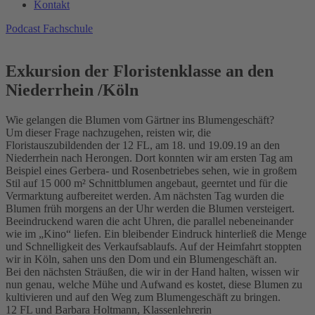
Kontakt
Podcast Fachschule
Exkursion der Floristenklasse an den
Niederrhein /Köln
Wie gelangen die Blumen vom Gärtner ins Blumengeschäft?
Um dieser Frage nachzugehen, reisten wir, die
Floristauszubildenden der 12 FL, am 18. und 19.09.19 an den
Niederrhein nach Herongen. Dort konnten wir am ersten Tag am
Beispiel eines Gerbera- und Rosenbetriebes sehen, wie in großem
Stil auf 15 000 m² Schnittblumen angebaut, geerntet und für die
Vermarktung aufbereitet werden. Am nächsten Tag wurden die
Blumen früh morgens an der Uhr werden die Blumen versteigert.
Beeindruckend waren die acht Uhren, die parallel nebeneinander
wie im „Kino“ liefen. Ein bleibender Eindruck hinterließ die Menge
und Schnelligkeit des Verkaufsablaufs. Auf der Heimfahrt stoppten
wir in Köln, sahen uns den Dom und ein Blumengeschäft an.
Bei den nächsten Sträußen, die wir in der Hand halten, wissen wir
nun genau, welche Mühe und Aufwand es kostet, diese Blumen zu
kultivieren und auf den Weg zum Blumengeschäft zu bringen.
12 FL und Barbara Holtmann, Klassenlehrerin