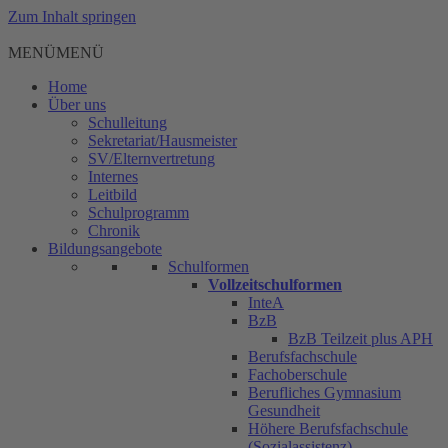
Zum Inhalt springen
MENÜ
MENÜ
Home
Über uns
Schulleitung
Sekretariat/Hausmeister
SV/Elternvertretung
Internes
Leitbild
Schulprogramm
Chronik
Bildungsangebote
Schulformen
Vollzeitschulformen
InteA
BzB
BzB Teilzeit plus APH
Berufsfachschule
Fachoberschule
Berufliches Gymnasium
Gesundheit
Höhere Berufsfachschule
(Sozialassistenz)