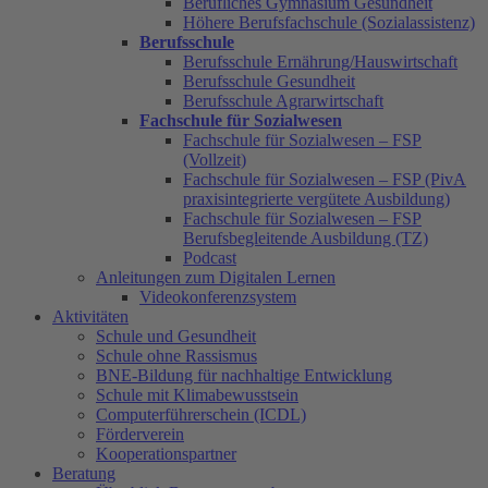
Berufliches Gymnasium Gesundheit
Höhere Berufsfachschule (Sozialassistenz)
Berufsschule
Berufsschule Ernährung/Hauswirtschaft
Berufsschule Gesundheit
Berufsschule Agrarwirtschaft
Fachschule für Sozialwesen
Fachschule für Sozialwesen – FSP
(Vollzeit)
Fachschule für Sozialwesen – FSP (PivA
praxisintegrierte vergütete Ausbildung)
Fachschule für Sozialwesen – FSP
Berufsbegleitende Ausbildung (TZ)
Podcast
Anleitungen zum Digitalen Lernen
Videokonferenzsystem
Aktivitäten
Schule und Gesundheit
Schule ohne Rassismus
BNE-Bildung für nachhaltige Entwicklung
Schule mit Klimabewusstsein
Computerführerschein (ICDL)
Förderverein
Kooperationspartner
Beratung