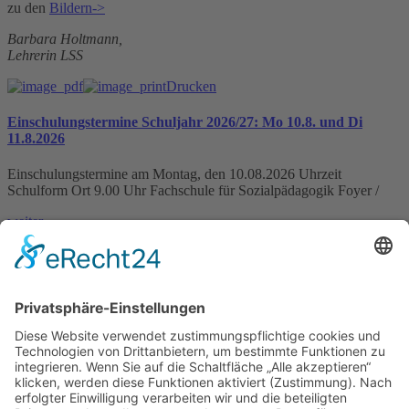
zu den
Bildern->
Barbara Holtmann,
Lehrerin LSS
Drucken
Einschulungstermine Schuljahr 2026/27: Mo 10.8. und Di
11.8.2026
Einschulungstermine am Montag, den 10.08.2026 Uhrzeit
Schulform Ort 9.00 Uhr Fachschule für Sozialpädagogik Foyer /
weiter »
IHK-News: Florist-Azubis zeigen blühende Kreativität bei
Abschlussprüfung in der Domäne Mechtildshausen
Wiesbaden, 19. Juni 2026 – Acht Florist-Azubis haben in der
Domäne Mechtildshausen bei ihrer Abschlussprüfung
weiter »
Schutzkonzept gegen sexualisierte Gewalt veröffentlicht