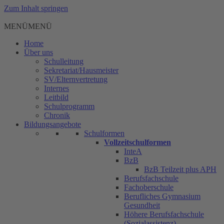
Zum Inhalt springen
MENÜ
MENÜ
Home
Über uns
Schulleitung
Sekretariat/Hausmeister
SV/Elternvertretung
Internes
Leitbild
Schulprogramm
Chronik
Bildungsangebote
Schulformen
Vollzeitschulformen
InteA
BzB
BzB Teilzeit plus APH
Berufsfachschule
Fachoberschule
Berufliches Gymnasium
Gesundheit
Höhere Berufsfachschule
(Sozialassistenz)