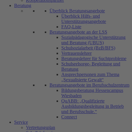
Kooperationspartner
Beratung
Überblick Beratungsangebote
Überblick Hilfs- und
Unterstützungsangebote
FAQ-Liste
Beratungsangebote an der LSS
Sozialpädagogische Unterstützung
und Beratung (UBUS)
Schulsozialarbeit (BzB/BFS)
Vertrauenslehrer
Beratungslehrer für Suchtprobleme
Schulseelsorge- Begleitung und
Beratung
Ansprechpersonen zum Thema
„Sexualisierte Gewalt“
Beratungsangebote im Berufsschulzentrum
Bildungsberatung Hessencampus
Wiesbaden
QuABB: „Qualifizierte
Ausbildungsbegleitung in Betrieb
und Berufsschule.“
Connect
Service
Vertretungsplan