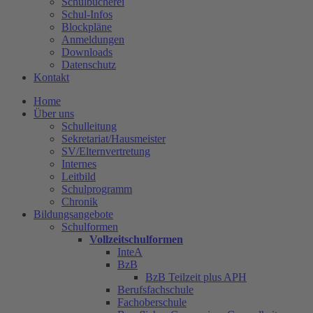
Schulbücherei
Schul-Infos
Blockpläne
Anmeldungen
Downloads
Datenschutz
Kontakt
Home
Über uns
Schulleitung
Sekretariat/Hausmeister
SV/Elternvertretung
Internes
Leitbild
Schulprogramm
Chronik
Bildungsangebote
Schulformen
Vollzeitschulformen
InteA
BzB
BzB Teilzeit plus APH
Berufsfachschule
Fachoberschule