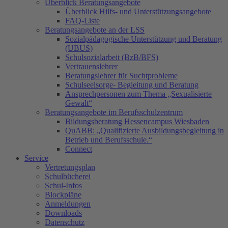
Überblick Beratungsangebote
Überblick Hilfs- und Unterstützungsangebote
FAQ-Liste
Beratungsangebote an der LSS
Sozialpädagogische Unterstützung und Beratung
(UBUS)
Schulsozialarbeit (BzB/BFS)
Vertrauenslehrer
Beratungslehrer für Suchtprobleme
Schulseelsorge- Begleitung und Beratung
Ansprechpersonen zum Thema „Sexualisierte
Gewalt“
Beratungsangebote im Berufsschulzentrum
Bildungsberatung Hessencampus Wiesbaden
QuABB: „Qualifizierte Ausbildungsbegleitung in
Betrieb und Berufsschule.“
Connect
Service
Vertretungsplan
Schulbücherei
Schul-Infos
Blockpläne
Anmeldungen
Downloads
Datenschutz