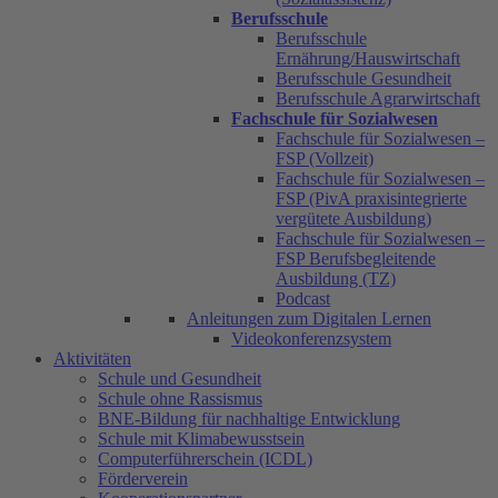
Berufsschule
Berufsschule
Ernährung/Hauswirtschaft
Berufsschule Gesundheit
Berufsschule Agrarwirtschaft
Fachschule für Sozialwesen
Fachschule für Sozialwesen –
FSP (Vollzeit)
Fachschule für Sozialwesen –
FSP (PivA praxisintegrierte
vergütete Ausbildung)
Fachschule für Sozialwesen –
FSP Berufsbegleitende
Ausbildung (TZ)
Podcast
Anleitungen zum Digitalen Lernen
Videokonferenzsystem
Aktivitäten
Schule und Gesundheit
Schule ohne Rassismus
BNE-Bildung für nachhaltige Entwicklung
Schule mit Klimabewusstsein
Computerführerschein (ICDL)
Förderverein