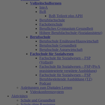
Vollzeitschulformen
InteA
BzB
BzB Teilzeit plus APH
Berufsfachschule
Fachoberschule
Berufliches Gymnasium Gesundheit
Höhere Berufsfachschule (Sozialassistenz)
Berufsschule
Berufsschule Ernährung/Hauswirtschaft
Berufsschule Gesundheit
Berufsschule Agrarwirtschaft
Fachschule für Sozialwesen
Fachschule für Sozialwesen – FSP
(Vollzeit)
Fachschule für Sozialwesen – FSP (PivA
praxisintegrierte vergütete Ausbildung)
Fachschule für Sozialwesen – FSP
Berufsbegleitende Ausbildung (TZ)
Podcast
Anleitungen zum Digitalen Lernen
Videokonferenzsystem
Aktivitäten
Schule und Gesundheit
Schule ohne Rassismus