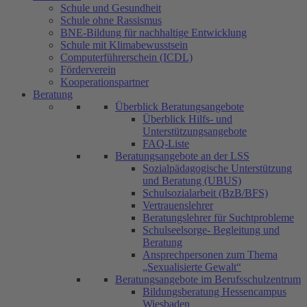
Schule und Gesundheit
Schule ohne Rassismus
BNE-Bildung für nachhaltige Entwicklung
Schule mit Klimabewusstsein
Computerführerschein (ICDL)
Förderverein
Kooperationspartner
Beratung
Überblick Beratungsangebote
Überblick Hilfs- und
Unterstützungsangebote
FAQ-Liste
Beratungsangebote an der LSS
Sozialpädagogische Unterstützung
und Beratung (UBUS)
Schulsozialarbeit (BzB/BFS)
Vertrauenslehrer
Beratungslehrer für Suchtprobleme
Schulseelsorge- Begleitung und
Beratung
Ansprechpersonen zum Thema
„Sexualisierte Gewalt“
Beratungsangebote im Berufsschulzentrum
Bildungsberatung Hessencampus
Wiesbaden