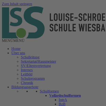
Zum Inhalt springen
MENÜ
MENÜ
Home
Über uns
Schulleitung
Sekretariat/Hausmeister
SV/Elternvertretung
Internes
Leitbild
Schulprogramm
Chronik
Bildungsangebote
Schulformen
Vollzeitschulformen
InteA
BzB