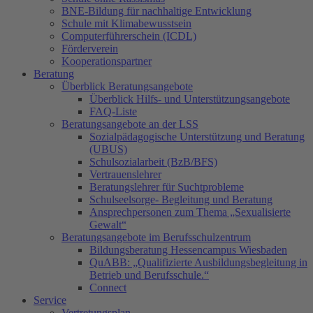
BNE-Bildung für nachhaltige Entwicklung
Schule mit Klimabewusstsein
Computerführerschein (ICDL)
Förderverein
Kooperationspartner
Beratung
Überblick Beratungsangebote
Überblick Hilfs- und Unterstützungsangebote
FAQ-Liste
Beratungsangebote an der LSS
Sozialpädagogische Unterstützung und Beratung
(UBUS)
Schulsozialarbeit (BzB/BFS)
Vertrauenslehrer
Beratungslehrer für Suchtprobleme
Schulseelsorge- Begleitung und Beratung
Ansprechpersonen zum Thema „Sexualisierte
Gewalt“
Beratungsangebote im Berufsschulzentrum
Bildungsberatung Hessencampus Wiesbaden
QuABB: „Qualifizierte Ausbildungsbegleitung in
Betrieb und Berufsschule.“
Connect
Service
Vertretungsplan