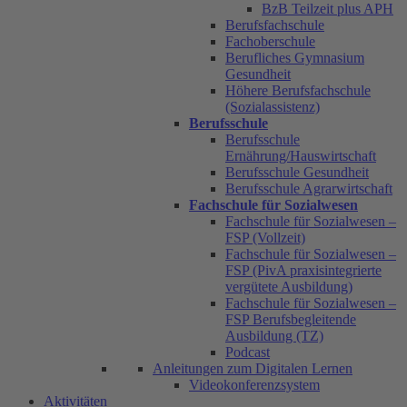
BzB Teilzeit plus APH
Berufsfachschule
Fachoberschule
Berufliches Gymnasium
Gesundheit
Höhere Berufsfachschule
(Sozialassistenz)
Berufsschule
Berufsschule
Ernährung/Hauswirtschaft
Berufsschule Gesundheit
Berufsschule Agrarwirtschaft
Fachschule für Sozialwesen
Fachschule für Sozialwesen –
FSP (Vollzeit)
Fachschule für Sozialwesen –
FSP (PivA praxisintegrierte
vergütete Ausbildung)
Fachschule für Sozialwesen –
FSP Berufsbegleitende
Ausbildung (TZ)
Podcast
Anleitungen zum Digitalen Lernen
Videokonferenzsystem
Aktivitäten