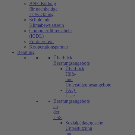
BNE-Bildung
für nachhaltige
Entwicklung
Schule mit
Klimabewusstsein
Computerführerschein
(ICDL)
Förderverein
Kooperationspartner
Beratung
Überblick
Beratungsangebote
Überblick
Hilfs-
und
Unterstützungsangebote
FAQ-
Liste
Beratungsangebote
an
der
LSS
Sozialpädagogische
Unterstützung
und