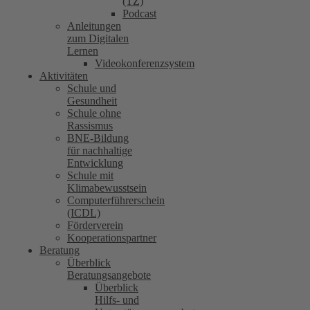
(TZ)
Podcast
Anleitungen
zum Digitalen
Lernen
Videokonferenzsystem
Aktivitäten
Schule und
Gesundheit
Schule ohne
Rassismus
BNE-Bildung
für nachhaltige
Entwicklung
Schule mit
Klimabewusstsein
Computerführerschein
(ICDL)
Förderverein
Kooperationspartner
Beratung
Überblick
Beratungsangebote
Überblick
Hilfs- und