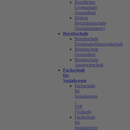
Berufliches
Gymnasium
Gesundheit
Höhere
Berufsfachschule
(Sozialassistenz)
Berufsschule
Berufsschule
Ernährung/Hauswirtschaft
Berufsschule
Gesundheit
Berufsschule
Agrarwirtschaft
Fachschule
für
Sozialwesen
Fachschule
für
Sozialwesen
–
FSP
(Vollzeit)
Fachschule
für
Sozialwesen