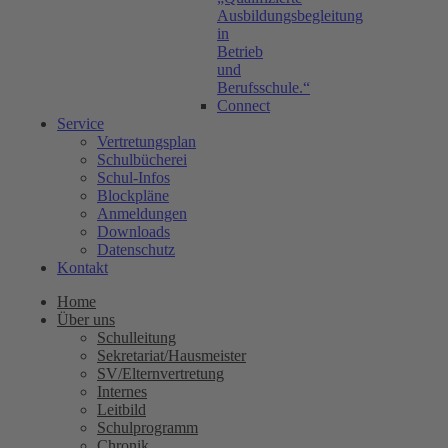
Ausbildungsbegleitung
in
Betrieb
und
Berufsschule.“
Connect
Service
Vertretungsplan
Schulbücherei
Schul-Infos
Blockpläne
Anmeldungen
Downloads
Datenschutz
Kontakt
Home
Über uns
Schulleitung
Sekretariat/Hausmeister
SV/Elternvertretung
Internes
Leitbild
Schulprogramm
Chronik