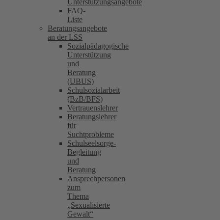
Unterstützungsangebote
FAQ-
Liste
Beratungsangebote
an der LSS
Sozialpädagogische
Unterstützung
und
Beratung
(UBUS)
Schulsozialarbeit
(BzB/BFS)
Vertrauenslehrer
Beratungslehrer
für
Suchtprobleme
Schulseelsorge-
Begleitung
und
Beratung
Ansprechpersonen
zum
Thema
„Sexualisierte
Gewalt“