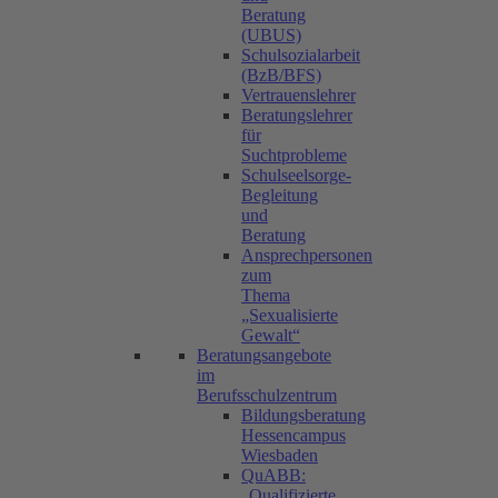
Beratung
(UBUS)
Schulsozialarbeit
(BzB/BFS)
Vertrauenslehrer
Beratungslehrer
für
Suchtprobleme
Schulseelsorge-
Begleitung
und
Beratung
Ansprechpersonen
zum
Thema
„Sexualisierte
Gewalt“
Beratungsangebote
im
Berufsschulzentrum
Bildungsberatung
Hessencampus
Wiesbaden
QuABB:
„Qualifizierte