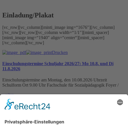
Einladung/Plakat
[vc_row][vc_column][minti_image img=“1676″][/vc_column]
[/vc_row][vc_row][vc_column width=“1/1″][minti_spacer]
[minti_image img=“1940″ align=“center“][minti_spacer]
[/vc_column][/vc_row]
Drucken
Einschulungstermine Schuljahr 2026/27: Mo 10.8. und Di
11.8.2026
Einschulungstermine am Montag, den 10.08.2026 Uhrzeit
Schulform Ort 9.00 Uhr Fachschule für Sozialpädagogik Foyer /
weiter »
IHK-News: Florist-Azubis zeigen blühende Kreativität bei
Abschlussprüfung in der Domäne Mechtildshausen
Wiesbaden, 19. Juni 2026 – Acht Florist-Azubis haben in der
Domäne Mechtildshausen bei ihrer Abschlussprüfung