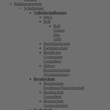
Bildungsangebote
Schulformen
Vollzeitschulformen
InteA
BzB
BzB
Teilzeit
plus
APH
Berufsfachschule
Fachoberschule
Berufliches
Gymnasium
Gesundheit
Höhere
Berufsfachschule
(Sozialassistenz)
Berufsschule
Berufsschule
Ernährung/Hauswirtschaft
Berufsschule
Gesundheit
Berufsschule
Agrarwirtschaft
Fachschule