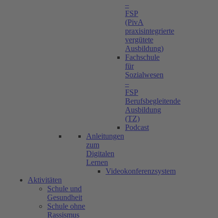
–
FSP
(PivA
praxisintegrierte
vergütete
Ausbildung)
Fachschule
für
Sozialwesen
–
FSP
Berufsbegleitende
Ausbildung
(TZ)
Podcast
Anleitungen
zum
Digitalen
Lernen
Videokonferenzsystem
Aktivitäten
Schule und
Gesundheit
Schule ohne
Rassismus