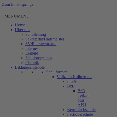
Zum Inhalt springen
MENÜ
MENÜ
Home
Über uns
Schulleitung
Sekretariat/Hausmeister
SV/Elternvertretung
Internes
Leitbild
Schulprogramm
Chronik
Bildungsangebote
Schulformen
Vollzeitschulformen
InteA
BzB
BzB
Teilzeit
plus
APH
Berufsfachschule
Fachoberschule