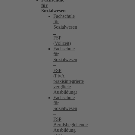
für
Sozialwesen
Fachschule
für
Sozialwesen
–
FSP
(Vollzeit)
Fachschule
für
Sozialwesen
–
FSP
(PivA
praxisintegrierte
vergütete
Ausbildung)
Fachschule
für
Sozialwesen
–
FSP
Berufsbegleitende
Ausbildung