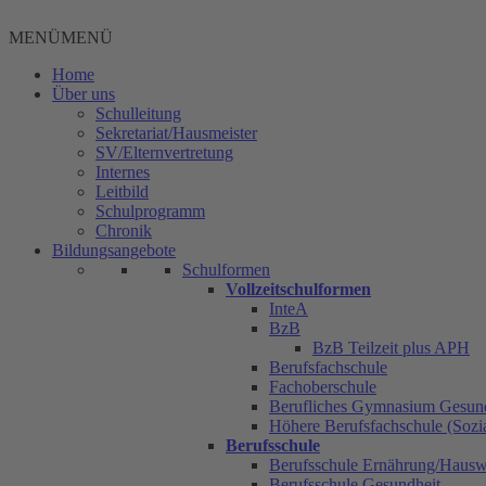
Zum
Inhalt
MENÜ
MENÜ
springen
Home
Über uns
Schulleitung
Sekretariat/Hausmeister
SV/Elternvertretung
Internes
Leitbild
Schulprogramm
Chronik
Bildungsangebote
Schulformen
Vollzeitschulformen
InteA
BzB
BzB Teilzeit plus APH
Berufsfachschule
Fachoberschule
Berufliches Gymnasium Gesun
Höhere Berufsfachschule (Sozia
Berufsschule
Berufsschule Ernährung/Hauswi
Berufsschule Gesundheit