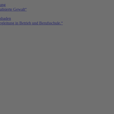
tung
isierte Gewalt“
sbaden
gleitung in Betrieb und Berufsschule.“