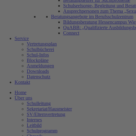
Beratungslehrer für Suchtprobleme
Schulseelsorge- Begleitung und Bera
Ansprechpersonen zum Thema „Sexual
Beratungsangebote im Berufsschulzentrum
Bildungsberatung Hessencampus Wie
QuABB: „Qualifizierte Ausbildungsbe
Connect
Service
Vertretungsplan
Schulbücherei
Schul-Infos
Blockpläne
Anmeldungen
Downloads
Datenschutz
Kontakt
Home
Über uns
Schulleitung
Sekretariat/Hausmeister
SV/Elternvertretung
Internes
Leitbild
Schulprogramm