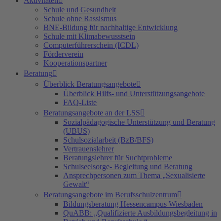
Aktivitäten
Schule und Gesundheit
Schule ohne Rassismus
BNE-Bildung für nachhaltige Entwicklung
Schule mit Klimabewusstsein
Computerführerschein (ICDL)
Förderverein
Kooperationspartner
Beratung
Überblick Beratungsangebote
Überblick Hilfs- und Unterstützungsangebote
FAQ-Liste
Beratungsangebote an der LSS
Sozialpädagogische Unterstützung und Beratung
(UBUS)
Schulsozialarbeit (BzB/BFS)
Vertrauenslehrer
Beratungslehrer für Suchtprobleme
Schulseelsorge- Begleitung und Beratung
Ansprechpersonen zum Thema „Sexualisierte
Gewalt“
Beratungsangebote im Berufsschulzentrum
Bildungsberatung Hessencampus Wiesbaden
QuABB: „Qualifizierte Ausbildungsbegleitung in