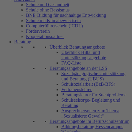
Schule und Gesundheit
Schule ohne Rassismus
BNE-Bildung für nachhaltige Entwicklung
Schule mit Klimabewusstsein
Computerführerschein (ICDL)
Förderverein
Kooperationspartner
Beratung
Überblick Beratungsangebote
Überblick Hilfs- und
Unterstützungsangebote
FAQ-Liste
Beratungsangebote an der LSS
Sozialpädagogische Unterstützung
und Beratung (UBUS)
Schulsozialarbeit (BzB/BFS)
Vertrauenslehrer
Beratungslehrer für Suchtprobleme
Schulseelsorge- Begleitung und
Beratung
Ansprechpersonen zum Thema
„Sexualisierte Gewalt“
Beratungsangebote im Berufsschulzentrum
Bildungsberatung Hessencampus
Wiesbaden