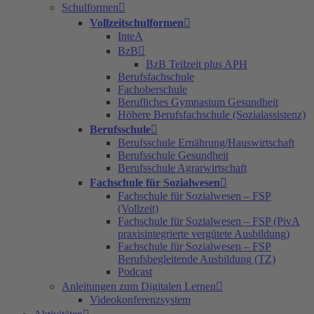
Schulformen
Vollzeitschulformen
InteA
BzB
BzB Teilzeit plus APH
Berufsfachschule
Fachoberschule
Berufliches Gymnasium Gesundheit
Höhere Berufsfachschule (Sozialassistenz)
Berufsschule
Berufsschule Ernährung/Hauswirtschaft
Berufsschule Gesundheit
Berufsschule Agrarwirtschaft
Fachschule für Sozialwesen
Fachschule für Sozialwesen – FSP
(Vollzeit)
Fachschule für Sozialwesen – FSP (PivA
praxisintegrierte vergütete Ausbildung)
Fachschule für Sozialwesen – FSP
Berufsbegleitende Ausbildung (TZ)
Podcast
Anleitungen zum Digitalen Lernen
Videokonferenzsystem