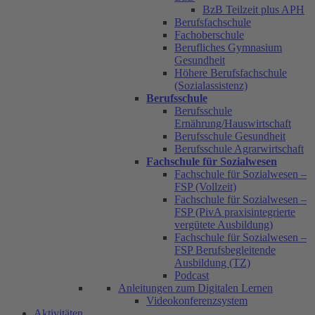
BzB Teilzeit plus APH
Berufsfachschule
Fachoberschule
Berufliches Gymnasium
Gesundheit
Höhere Berufsfachschule
(Sozialassistenz)
Berufsschule
Berufsschule
Ernährung/Hauswirtschaft
Berufsschule Gesundheit
Berufsschule Agrarwirtschaft
Fachschule für Sozialwesen
Fachschule für Sozialwesen –
FSP (Vollzeit)
Fachschule für Sozialwesen –
FSP (PivA praxisintegrierte
vergütete Ausbildung)
Fachschule für Sozialwesen –
FSP Berufsbegleitende
Ausbildung (TZ)
Podcast
Anleitungen zum Digitalen Lernen
Videokonferenzsystem
Aktivitäten