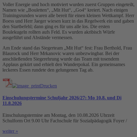
Voller Energie und hoch motiviert wurden zuerst Gruppen eingeteilt,
Namen wie „Bouletten“, „Mit Hut“, „Go4“ kreiert. Nach einigen
Trainingsrunden waren alle bereit für einen kleinen Wettkampf. Herr
Boess und Herr Jaeger wiesen kurz in das Regelwerk ein und gaben
den Startbefehl; dann ging es für uns alle los. Die ersten
Boulekugeln rollten aufs Feld. Es wurden akribisch Würfe
ausgeführt und Abstände vermessen.
Am Ende stand das Siegerteam „Mit Hut“ fest: Frau Berthold, Frau
Blaurock und Herr Mrkanovic waren unbezwingbar. Bei der
anschließenden Siegerehrung wurde das Team mit tosendem
Applaus gekürt und erhielt den Wanderpokal. Ein gemeinsames
leckeres Essen rundete den gelungenen Tag ab.
Drucken
Einschulungstermine Schuljahr 2026/27: Mo 10.8. und Di
11.8.2026
Einschulungstermine am Montag, den 10.08.2026 Uhrzeit
Schulform Ort 9.00 Uhr Fachschule für Sozialpädagogik Foyer /
weiter »