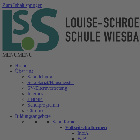
Zum Inhalt springen
MENÜ
MENÜ
Home
Über uns
Schulleitung
Sekretariat/Hausmeister
SV/Elternvertretung
Internes
Leitbild
Schulprogramm
Chronik
Bildungsangebote
Schulformen
Vollzeitschulformen
InteA
BzB