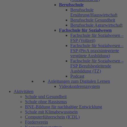
Berufsschule
Berufsschule
Ernährung/Hauswirtschaft
Berufsschule Gesundheit
Berufsschule Agrarwirtschaft
Fachschule für Sozialwesen
Fachschule für Sozialwesen –
FSP (Vollzeit)
Fachschule für Sozialwesen –
FSP (PivA praxisintegrierte
vergütete Ausbildung)
Fachschule für Sozialwesen –
FSP Berufsbegleitende
Ausbildung (TZ)
Podcast
Anleitungen zum Digitalen Lernen
Videokonferenzsystem
Aktivitäten
Schule und Gesundheit
Schule ohne Rassismus
BNE-Bildung für nachhaltige Entwicklung
Schule mit Klimabewusstsein
Computerführerschein (ICDL)
Förderverein