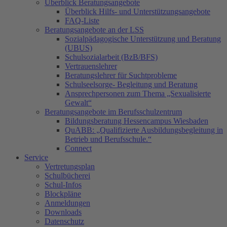
Überblick Beratungsangebote
Überblick Hilfs- und Unterstützungsangebote
FAQ-Liste
Beratungsangebote an der LSS
Sozialpädagogische Unterstützung und Beratung
(UBUS)
Schulsozialarbeit (BzB/BFS)
Vertrauenslehrer
Beratungslehrer für Suchtprobleme
Schulseelsorge- Begleitung und Beratung
Ansprechpersonen zum Thema „Sexualisierte
Gewalt“
Beratungsangebote im Berufsschulzentrum
Bildungsberatung Hessencampus Wiesbaden
QuABB: „Qualifizierte Ausbildungsbegleitung in
Betrieb und Berufsschule.“
Connect
Service
Vertretungsplan
Schulbücherei
Schul-Infos
Blockpläne
Anmeldungen
Downloads
Datenschutz