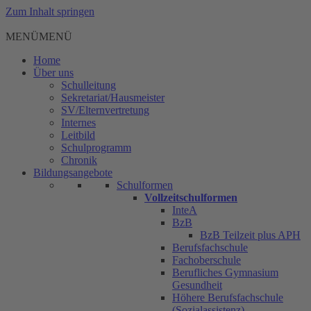
Zum Inhalt springen
MENÜ
MENÜ
Home
Über uns
Schulleitung
Sekretariat/Hausmeister
SV/Elternvertretung
Internes
Leitbild
Schulprogramm
Chronik
Bildungsangebote
Schulformen
Vollzeitschulformen
InteA
BzB
BzB Teilzeit plus APH
Berufsfachschule
Fachoberschule
Berufliches Gymnasium
Gesundheit
Höhere Berufsfachschule
(Sozialassistenz)