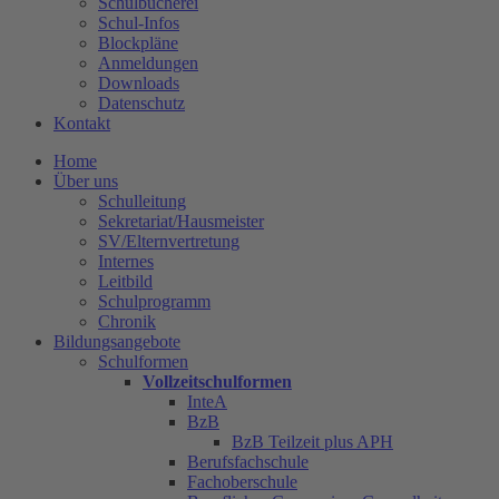
Schulbücherei
Schul-Infos
Blockpläne
Anmeldungen
Downloads
Datenschutz
Kontakt
Home
Über uns
Schulleitung
Sekretariat/Hausmeister
SV/Elternvertretung
Internes
Leitbild
Schulprogramm
Chronik
Bildungsangebote
Schulformen
Vollzeitschulformen
InteA
BzB
BzB Teilzeit plus APH
Berufsfachschule
Fachoberschule