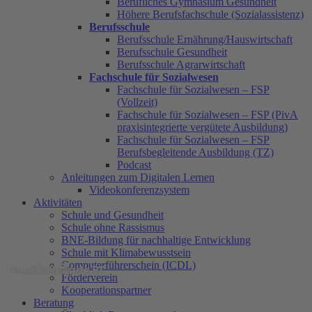
Berufliches Gymnasium Gesundheit
Höhere Berufsfachschule (Sozialassistenz)
Berufsschule
Berufsschule Ernährung/Hauswirtschaft
Berufsschule Gesundheit
Berufsschule Agrarwirtschaft
Fachschule für Sozialwesen
Fachschule für Sozialwesen – FSP
(Vollzeit)
Fachschule für Sozialwesen – FSP (PivA
praxisintegrierte vergütete Ausbildung)
Fachschule für Sozialwesen – FSP
Berufsbegleitende Ausbildung (TZ)
Podcast
Anleitungen zum Digitalen Lernen
Videokonferenzsystem
Aktivitäten
Schule und Gesundheit
Schule ohne Rassismus
BNE-Bildung für nachhaltige Entwicklung
Schule mit Klimabewusstsein
Computerführerschein (ICDL)
Hochbeet
GewÑchshaus
Beet GebÑude BC
Artrium
Förderverein
Kooperationspartner
Beratung