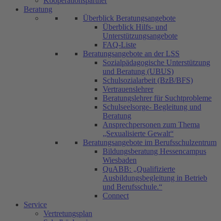
Kooperationspartner
Beratung
Überblick Beratungsangebote
Überblick Hilfs- und
Unterstützungsangebote
FAQ-Liste
Beratungsangebote an der LSS
Sozialpädagogische Unterstützung
und Beratung (UBUS)
Schulsozialarbeit (BzB/BFS)
Vertrauenslehrer
Beratungslehrer für Suchtprobleme
Schulseelsorge- Begleitung und
Beratung
Ansprechpersonen zum Thema
„Sexualisierte Gewalt“
Beratungsangebote im Berufsschulzentrum
Bildungsberatung Hessencampus
Wiesbaden
QuABB: „Qualifizierte
Ausbildungsbegleitung in Betrieb
und Berufsschule.“
Connect
Service
Vertretungsplan