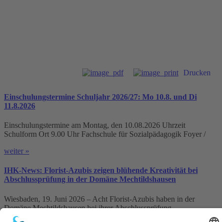
Drucken
Einschulungstermine Schuljahr 2026/27: Mo 10.8. und Di
11.8.2026
Einschulungstermine am Montag, den 10.08.2026 Uhrzeit
Schulform Ort 9.00 Uhr Fachschule für Sozialpädagogik Foyer /
weiter »
IHK-News: Florist-Azubis zeigen blühende Kreativität bei
Abschlussprüfung in der Domäne Mechtildshausen
Wiesbaden, 19. Juni 2026 – Acht Florist-Azubis haben in der
Domäne Mechtildshausen bei ihrer Abschlussprüfung