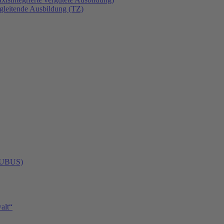
gleitende Ausbildung (TZ)
 (UBUS)
alt“