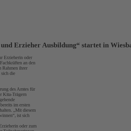
 und Erzieher Ausbildung“ startet in Wies
ur Erzieherin oder
Fachkräften an den
im Rahmen ihrer
sich die
rung des Amtes für
r Kita-Trägern
angehende
ereits im ersten
halten. „Mit diesem
winnen“, ist sich
 Erzieherin oder zum