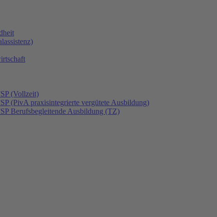
dheit
lassistenz)
rtschaft
SP (Vollzeit)
SP (PivA praxisintegrierte vergütete Ausbildung)
FSP Berufsbegleitende Ausbildung (TZ)