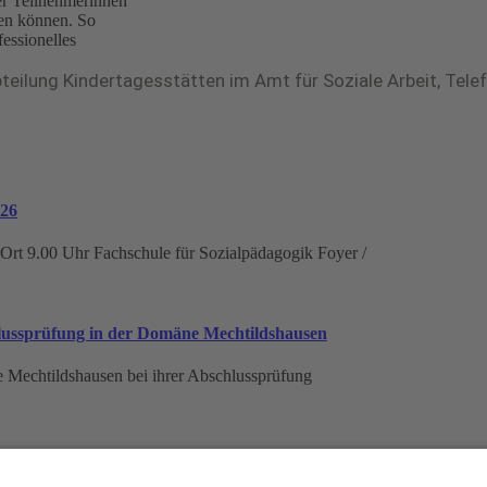
der Teilnehmerinnen
den können. So
essionelles
teilung Kindertagesstätten im Amt für Soziale Arbeit, Tel
026
rt 9.00 Uhr Fachschule für Sozialpädagogik Foyer /
hlussprüfung in der Domäne Mechtildshausen
e Mechtildshausen bei ihrer Abschlussprüfung