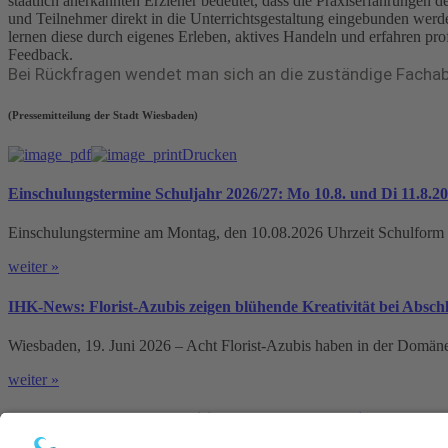
staatlich anerkannten Erzieher bedeutet, dass die Praxiserfahrungen 
und Teilnehmer direkt in die Unterrichtsgestaltung eingebunden wer
lernen diese durch eigenes Erleben, aktives Handeln und erfahren prof
Feedback.
Bei Rückfragen wendet man sich an die zuständige Fachab
(Pressemitteilung der Stadt Wiesbaden)
Drucken
Einschulungstermine Schuljahr 2026/27: Mo 10.8. und Di 11.8.2
Einschulungstermine am Montag, den 10.08.2026 Uhrzeit Schulform O
weiter »
IHK-News: Florist-Azubis zeigen blühende Kreativität bei Absc
Wiesbaden, 19. Juni 2026 – Acht Florist-Azubis haben in der Domän
weiter »
Schutzkonzept gegen sexualisierte Gewalt veröffentlicht