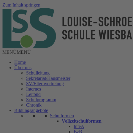
Zum Inhalt springen
MENÜ
MENÜ
Home
Über uns
Schulleitung
Sekretariat/Hausmeister
SV/Elternvertretung
Internes
Leitbild
Schulprogramm
Chronik
Bildungsangebote
Schulformen
Vollzeitschulformen
InteA
BzB