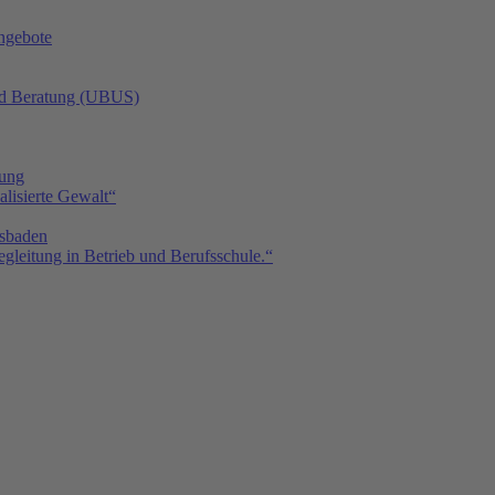
angebote
nd Beratung (UBUS)
tung
isierte Gewalt“
sbaden
gleitung in Betrieb und Berufsschule.“