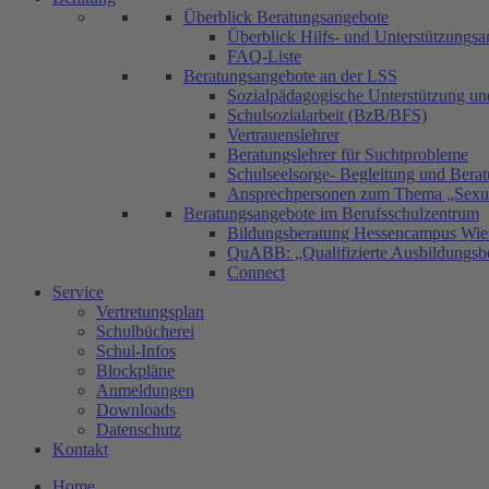
Überblick Beratungsangebote
Überblick Hilfs- und Unterstützungs
FAQ-Liste
Beratungsangebote an der LSS
Sozialpädagogische Unterstützung u
Schulsozialarbeit (BzB/BFS)
Vertrauenslehrer
Beratungslehrer für Suchtprobleme
Schulseelsorge- Begleitung und Bera
Ansprechpersonen zum Thema „Sexual
Beratungsangebote im Berufsschulzentrum
Bildungsberatung Hessencampus Wie
QuABB: „Qualifizierte Ausbildungsbe
Connect
Service
Vertretungsplan
Schulbücherei
Schul-Infos
Blockpläne
Anmeldungen
Downloads
Datenschutz
Kontakt
Home