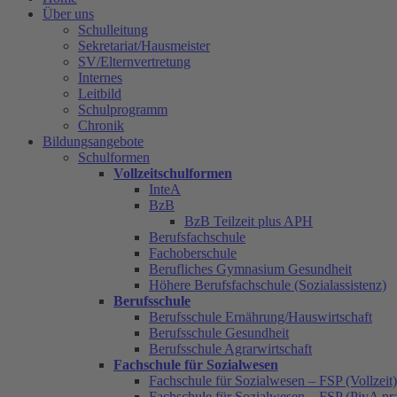
Über uns
Schulleitung
Sekretariat/Hausmeister
SV/Elternvertretung
Internes
Leitbild
Schulprogramm
Chronik
Bildungsangebote
Schulformen
Vollzeitschulformen
InteA
BzB
BzB Teilzeit plus APH
Berufsfachschule
Fachoberschule
Berufliches Gymnasium Gesundheit
Höhere Berufsfachschule (Sozialassistenz)
Berufsschule
Berufsschule Ernährung/Hauswirtschaft
Berufsschule Gesundheit
Berufsschule Agrarwirtschaft
Fachschule für Sozialwesen
Fachschule für Sozialwesen – FSP (Vollzeit)
Fachschule für Sozialwesen – FSP (PivA pra