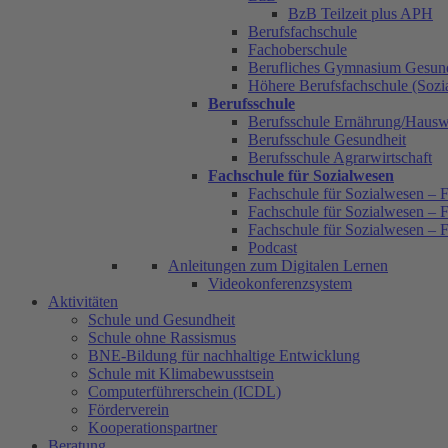
BzB Teilzeit plus APH
Berufsfachschule
Fachoberschule
Berufliches Gymnasium Gesun
Höhere Berufsfachschule (Sozia
Berufsschule
Berufsschule Ernährung/Hauswi
Berufsschule Gesundheit
Berufsschule Agrarwirtschaft
Fachschule für Sozialwesen
Fachschule für Sozialwesen – F
Fachschule für Sozialwesen – F
Fachschule für Sozialwesen – 
Podcast
Anleitungen zum Digitalen Lernen
Videokonferenzsystem
Aktivitäten
Schule und Gesundheit
Schule ohne Rassismus
BNE-Bildung für nachhaltige Entwicklung
Schule mit Klimabewusstsein
Computerführerschein (ICDL)
Förderverein
Kooperationspartner
Beratung