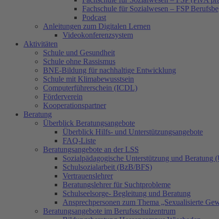
Fachschule für Sozialwesen – FSP Berufsbe
Podcast
Anleitungen zum Digitalen Lernen
Videokonferenzsystem
Aktivitäten
Schule und Gesundheit
Schule ohne Rassismus
BNE-Bildung für nachhaltige Entwicklung
Schule mit Klimabewusstsein
Computerführerschein (ICDL)
Förderverein
Kooperationspartner
Beratung
Überblick Beratungsangebote
Überblick Hilfs- und Unterstützungsangebote
FAQ-Liste
Beratungsangebote an der LSS
Sozialpädagogische Unterstützung und Beratung
Schulsozialarbeit (BzB/BFS)
Vertrauenslehrer
Beratungslehrer für Suchtprobleme
Schulseelsorge- Begleitung und Beratung
Ansprechpersonen zum Thema „Sexualisierte Gew
Beratungsangebote im Berufsschulzentrum