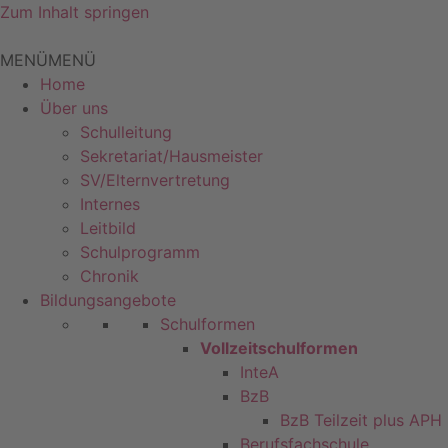
Zum Inhalt springen
MENÜ
MENÜ
Home
Über uns
Schulleitung
Sekretariat/Hausmeister
SV/Elternvertretung
Internes
Leitbild
Schulprogramm
Chronik
Bildungsangebote
Schulformen
Vollzeitschulformen
InteA
BzB
BzB Teilzeit plus APH
Berufsfachschule