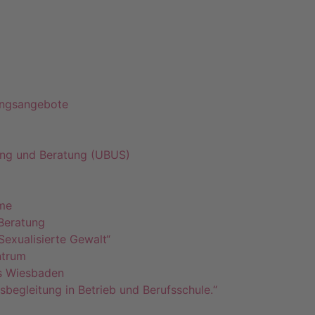
zungsangebote
ung und Beratung (UBUS)
eme
 Beratung
xualisierte Gewalt“
ntrum
s Wiesbaden
sbegleitung in Betrieb und Berufsschule.“