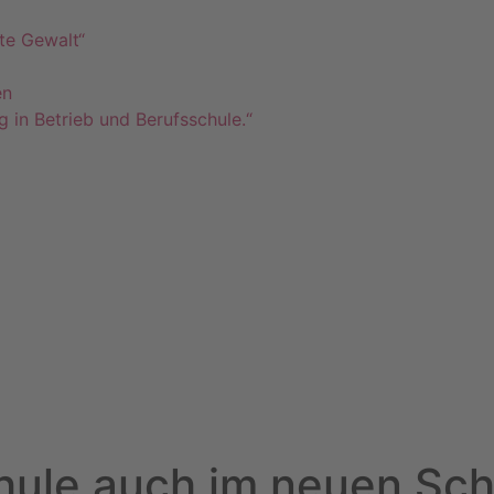
te Gewalt“
en
g in Betrieb und Berufsschule.“
hule auch im neuen Sch