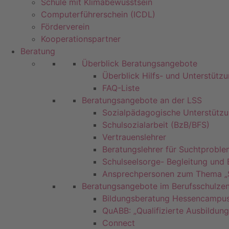
Schule mit Klimabewusstsein
Computerführerschein (ICDL)
Förderverein
Kooperationspartner
Beratung
Überblick Beratungsangebote
Überblick Hilfs- und Unterstüt
FAQ-Liste
Beratungsangebote an der LSS
Sozialpädagogische Unterstütz
Schulsozialarbeit (BzB/BFS)
Vertrauenslehrer
Beratungslehrer für Suchtprobl
Schulseelsorge- Begleitung und
Ansprechpersonen zum Thema „Se
Beratungsangebote im Berufsschulze
Bildungsberatung Hessencampu
QuABB: „Qualifizierte Ausbildung
Connect