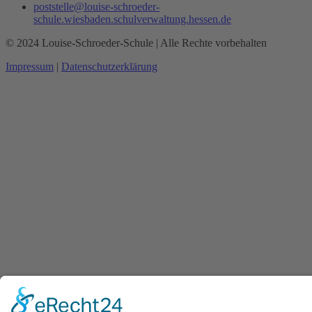
poststelle@louise-schroeder-
schule.wiesbaden.schulverwaltung.hessen.de
© 2024 Louise-Schroeder-Schule | Alle Rechte vorbehalten
Impressum
|
Datenschutzerklärung