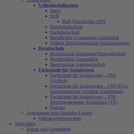
Vollzeitschulformen
InteA
BzB
BzB Teilzeit plus APH
Berufsfachschule
Fachoberschule
Berufliches Gymnasium Gesundheit
Höhere Berufsfachschule (Sozialassistenz)
Berufsschule
Berufsschule Ernährung/Hauswirtschaft
Berufsschule Gesundheit
Berufsschule Agrarwirtschaft
Fachschule für Sozialwesen
Fachschule für Sozialwesen – FSP
(Vollzeit)
Fachschule für Sozialwesen – FSP (PivA
praxisintegrierte vergütete Ausbildung)
Fachschule für Sozialwesen – FSP
Berufsbegleitende Ausbildung (TZ)
Podcast
Anleitungen zum Digitalen Lernen
Videokonferenzsystem
Aktivitäten
Schule und Gesundheit