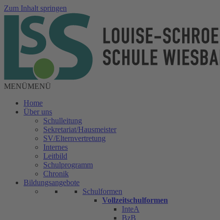
Zum Inhalt springen
MENÜ
MENÜ
Home
Über uns
Schulleitung
Sekretariat/Hausmeister
SV/Elternvertretung
Internes
Leitbild
Schulprogramm
Chronik
Bildungsangebote
Schulformen
Vollzeitschulformen
InteA
BzB