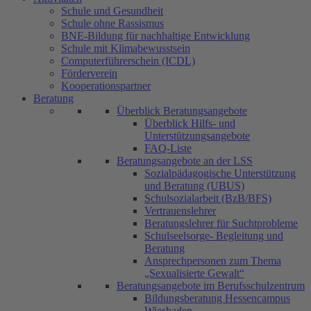
Schule und Gesundheit
Schule ohne Rassismus
BNE-Bildung für nachhaltige Entwicklung
Schule mit Klimabewusstsein
Computerführerschein (ICDL)
Förderverein
Kooperationspartner
Beratung
Überblick Beratungsangebote
Überblick Hilfs- und
Unterstützungsangebote
FAQ-Liste
Beratungsangebote an der LSS
Sozialpädagogische Unterstützung
und Beratung (UBUS)
Schulsozialarbeit (BzB/BFS)
Vertrauenslehrer
Beratungslehrer für Suchtprobleme
Schulseelsorge- Begleitung und
Beratung
Ansprechpersonen zum Thema
„Sexualisierte Gewalt“
Beratungsangebote im Berufsschulzentrum
Bildungsberatung Hessencampus
Wiesbaden