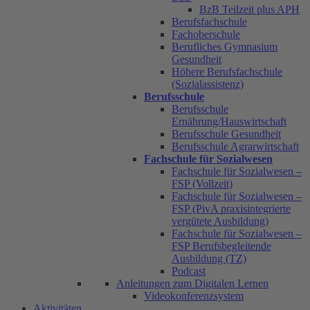
BzB Teilzeit plus APH
Berufsfachschule
Fachoberschule
Berufliches Gymnasium
Gesundheit
Höhere Berufsfachschule
(Sozialassistenz)
Berufsschule
Berufsschule
Ernährung/Hauswirtschaft
Berufsschule Gesundheit
Berufsschule Agrarwirtschaft
Fachschule für Sozialwesen
Fachschule für Sozialwesen –
FSP (Vollzeit)
Fachschule für Sozialwesen –
FSP (PivA praxisintegrierte
vergütete Ausbildung)
Fachschule für Sozialwesen –
FSP Berufsbegleitende
Ausbildung (TZ)
Podcast
Anleitungen zum Digitalen Lernen
Videokonferenzsystem
Aktivitäten