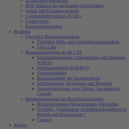
Schule ohne Rassismus
BNE-Bildung für nachhaltige Entwicklung
Schule mit Klimabewusstsein
Computerführerschein (ICDL)
Förderverein
Kooperationspartner
Beratung
Überblick Beratungsangebote
Überblick Hilfs- und Unterstützungsangebote
FAQ-Liste
Beratungsangebote an der LSS
Sozialpädagogische Unterstützung und Beratung
(UBUS)
Schulsozialarbeit (BzB/BFS)
Vertrauenslehrer
Beratungslehrer für Suchtprobleme
Schulseelsorge- Begleitung und Beratung
Ansprechpersonen zum Thema „Sexualisierte
Gewalt“
Beratungsangebote im Berufsschulzentrum
Bildungsberatung Hessencampus Wiesbaden
QuABB: „Qualifizierte Ausbildungsbegleitung in
Betrieb und Berufsschule.“
Connect
Service