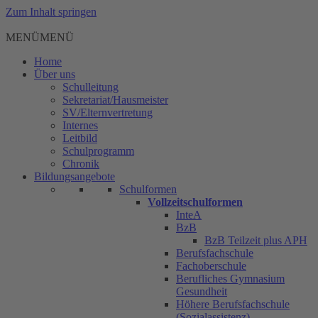
Zum Inhalt springen
MENÜ
MENÜ
Home
Über uns
Schulleitung
Sekretariat/Hausmeister
SV/Elternvertretung
Internes
Leitbild
Schulprogramm
Chronik
Bildungsangebote
Schulformen
Vollzeitschulformen
InteA
BzB
BzB Teilzeit plus APH
Berufsfachschule
Fachoberschule
Berufliches Gymnasium
Gesundheit
Höhere Berufsfachschule
(Sozialassistenz)