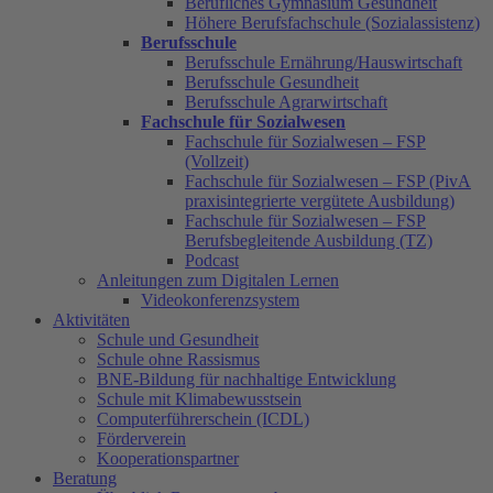
Berufliches Gymnasium Gesundheit
Höhere Berufsfachschule (Sozialassistenz)
Berufsschule
Berufsschule Ernährung/Hauswirtschaft
Berufsschule Gesundheit
Berufsschule Agrarwirtschaft
Fachschule für Sozialwesen
Fachschule für Sozialwesen – FSP
(Vollzeit)
Fachschule für Sozialwesen – FSP (PivA
praxisintegrierte vergütete Ausbildung)
Fachschule für Sozialwesen – FSP
Berufsbegleitende Ausbildung (TZ)
Podcast
Anleitungen zum Digitalen Lernen
Videokonferenzsystem
Aktivitäten
Schule und Gesundheit
Schule ohne Rassismus
BNE-Bildung für nachhaltige Entwicklung
Schule mit Klimabewusstsein
Computerführerschein (ICDL)
Förderverein
Kooperationspartner
Beratung