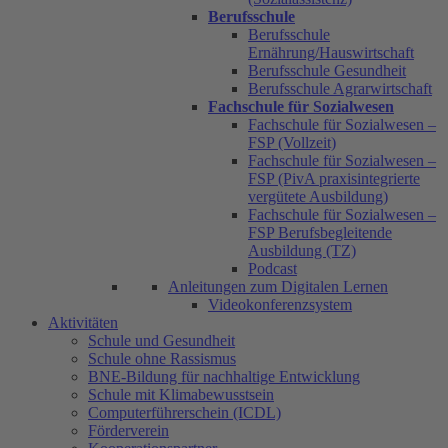
Berufsschule
Berufsschule
Ernährung/Hauswirtschaft
Berufsschule Gesundheit
Berufsschule Agrarwirtschaft
Fachschule für Sozialwesen
Fachschule für Sozialwesen –
FSP (Vollzeit)
Fachschule für Sozialwesen –
FSP (PivA praxisintegrierte
vergütete Ausbildung)
Fachschule für Sozialwesen –
FSP Berufsbegleitende
Ausbildung (TZ)
Podcast
Anleitungen zum Digitalen Lernen
Videokonferenzsystem
Aktivitäten
Schule und Gesundheit
Schule ohne Rassismus
BNE-Bildung für nachhaltige Entwicklung
Schule mit Klimabewusstsein
Computerführerschein (ICDL)
Förderverein