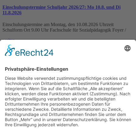
Einschulungstermine Schuljahr 2026/27: Mo 10.8. und Di
11.8.2026
Einschulungstermine am Montag, den 10.08.2026 Uhrzeit
Schulform Ort 9.00 Uhr Fachschule für Sozialpädagogik Foyer /
weiter »
IHK-News: Florist-Azubis zeigen blühende Kreativität bei
Abschlussprüfung in der Domäne Mechtildshausen
Wiesbaden, 19. Juni 2026 – Acht Florist-Azubis haben in der
Domäne Mechtildshausen bei ihrer Abschlussprüfung
weiter »
Schutzkonzept gegen sexualisierte Gewalt veröffentlicht
weiter »
Louise-Schroeder-Schule
Brunhildenstraße 55, 65189 Wiesbaden