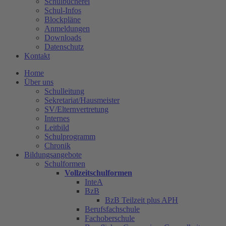
Schulbücherei
Schul-Infos
Blockpläne
Anmeldungen
Downloads
Datenschutz
Kontakt
Home
Über uns
Schulleitung
Sekretariat/Hausmeister
SV/Elternvertretung
Internes
Leitbild
Schulprogramm
Chronik
Bildungsangebote
Schulformen
Vollzeitschulformen
InteA
BzB
BzB Teilzeit plus APH
Berufsfachschule
Fachoberschule