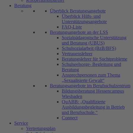
Kooperationspartner
Beratung
Überblick Beratungsangebote
Überblick Hilfs- und
Unterstützungsangebote
FAQ-Liste
Beratungsangebote an der LSS
Sozialpädagogische Unterstützung
und Beratung (UBUS)
Schulsozialarbeit (BzB/BFS)
Vertrauenslehrer
Beratungslehrer für Suchtprobleme
Schulseelsorge- Begleitung und
Beratung
Ansprechpersonen zum Thema
„Sexualisierte Gewalt“
Beratungsangebote im Berufsschulzentrum
Bildungsberatung Hessencampus
Wiesbaden
QuABB: „Qualifizierte
Ausbildungsbegleitung in Betrieb
und Berufsschule.“
Connect
Service
Vertretungsplan