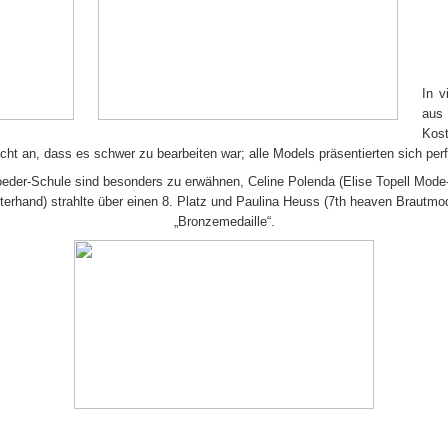
In v
aus 
Kost
ht an, dass es schwer zu bearbeiten war; alle Models präsentierten sich perf
eder-Schule sind besonders zu erwähnen, Celine Polenda (Elise Topell Mode-At
erhand) strahlte über einen 8. Platz und Paulina Heuss (7th heaven Brautmode
„Bronzemedaille“.