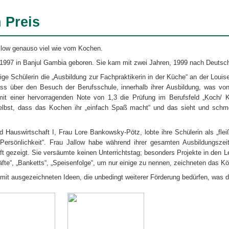
 Preis
llow genauso viel wie vom Kochen.
997 in Banjul Gambia geboren. Sie kam mit zwei Jahren, 1999 nach Deutsch
ßige Schülerin die „Ausbildung zur Fachpraktikerin in der Küche“ an der Lou
luss über den Besuch der Berufsschule, innerhalb ihrer Ausbildung, was von
mit einer hervorragenden Note von 1,3 die Prüfung im Berufsfeld „Koch/ 
selbst, dass das Kochen ihr „einfach Spaß macht“ und das sieht und sch
nd Hauswirtschaft I, Frau Lore Bankowsky-Pötz, lobte ihre Schülerin als „fle
ersönlichkeit“. Frau Jallow habe während ihrer gesamten Ausbildungsze
ft gezeigt. Sie versäumte keinen Unterrichtstag; besonders Projekte in den L
fte“, „Banketts“, „Speisenfolge“, um nur einige zu nennen, zeichneten das K
 mit ausgezeichneten Ideen, die unbedingt weiterer Förderung bedürfen, was d