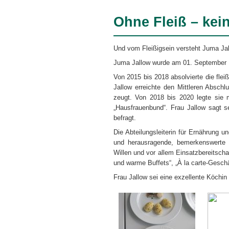
Ohne Fleiß – kein
Und vom Fleißigsein versteht Juma Ja
Juma Jallow wurde am 01. September 1
Von 2015 bis 2018 absolvierte die flei
Jallow erreichte den Mittleren Absch
zeugt. Von 2018 bis 2020 legte sie 
„Hausfrauenbund“. Frau Jallow sagt 
befragt.
Die Abteilungsleiterin für Ernährung u
und herausragende, bemerkenswerte P
Willen und vor allem Einsatzbereitscha
und warme Buffets“, „À la carte-Geschä
Frau Jallow sei eine exzellente Köchin