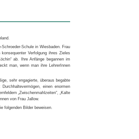
land.
ise-Schroeder-Schule in Wiesbaden. Frau
 konsequenter Verfolgung ihres Zieles
Köchin“ ab. Ihre Anfänge begannen im
meckt man, wenn man ihre LehrerInnen
ißige, sehr engagierte, überaus begabte
it Durchhaltevermögen, einen enormen
ernfeldern „Zwischenmahlzeiten“, „Kalte
önnen von Frau Jallow.
ie folgenden Bilder beweisen.