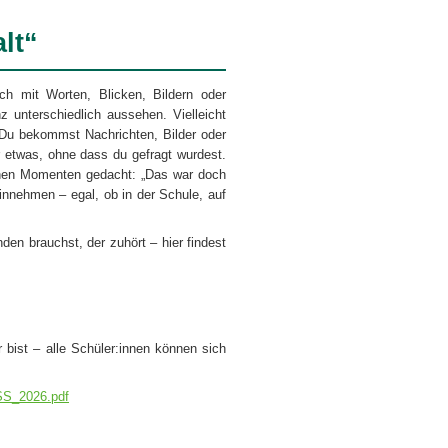
lt“
ich mit Worten, Blicken, Bildern oder
 unterschiedlich aussehen. Vielleicht
 Du bekommst Nachrichten, Bilder oder
ir etwas, ohne dass du gefragt wurdest.
olchen Momenten gedacht: „Das war doch
innehmen – egal, ob in der Schule, auf
n brauchst, der zuhört – hier findest
 bist – alle Schüler:innen können sich
LSS_2026.pdf